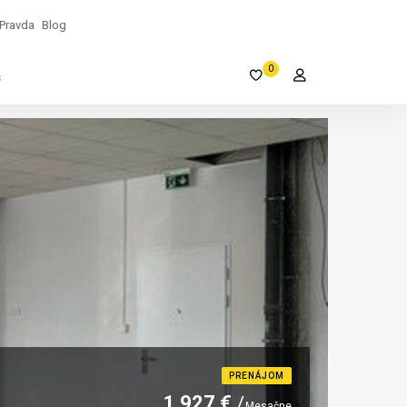
Pravda
Blog
0
s
PRENÁJOM
1 927 €
Mesačne