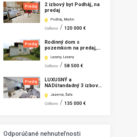
2 izbový byt Podháj, na
Predaj
predaj
Podháj, Martin
120 000 €
Celkovo
Rodinný dom s
Predaj
pozemkom na predaj,
Lazany
Lazany, Lazany
58 500 €
Celkovo
LUXUSNÝ a
Predaj
NADštandadný 3 izbový
byt v TOP kvalite v Šali.
Jazerná, Šaľa
135 000 €
Celkovo
Odporúčané nehnuteľnosti