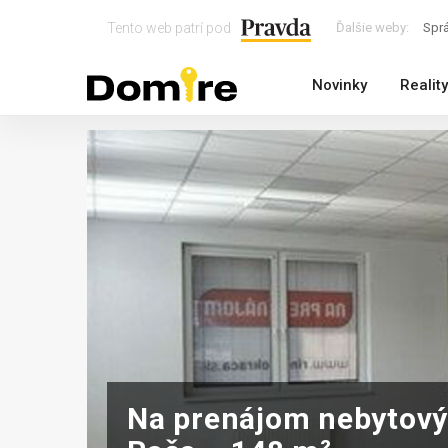
Tento web patrí pod
Ďalšie weby:
Spr
Novinky
Reality
Na prenájom nebytový 