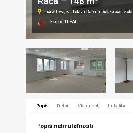
Rača – 148 m²
Rudroffova, Bratislava-Rača, mestská časť v okre
FinProfit REAL
Popis
Detail
Vlastnosti
Lokalita
Popis nehnuteľnosti