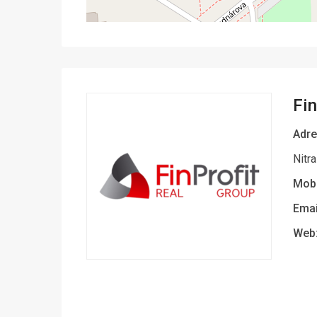
Fi
Adre
Nitra
Mobi
Emai
Web