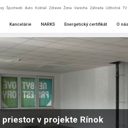
ávy
Športweb
Auto
Koktail
Zdravie
Žena
Varecha
Záhrada
Užitočná
TV 
Kancelárie
NARKS
Energetický certifikát
O ná
priestor v projekte Rínok