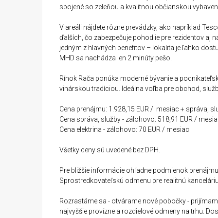
spojené so zeleňou a kvalitnou občianskou vybave
V areáli nájdete rôzne prevádzky, ako napríklad Tesc
ďalších, čo zabezpečuje pohodlie pre rezidentov aj 
jedným z hlavných benefitov – lokalita je ľahko do
MHD sa nachádza len 2 minúty pešo.
Rínok Rača ponúka moderné bývanie a podnikateľské 
vinárskou tradíciou. Ideálna voľba pre obchod, služ
Cena prenájmu: 1.928,15 EUR / mesiac + správa, služ
Cena správa, služby - zálohovo: 518,91 EUR / mesi
Cena elektrina - zálohovo: 70 EUR / mesiac
Všetky ceny sú uvedené bez DPH.
Pre bližšie informácie ohľadne podmienok prenájmu,
Sprostredkovateľskú odmenu pre realitnú kanceláriu 
Rozrastáme sa - otvárame nové pobočky - prijímame
najvyššie provízne a rozdielové odmeny na trhu. Dosi