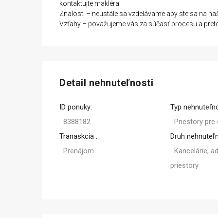
kontaktujte makléra.
Znalosti – neustále sa vzdelávame aby ste sa na na
Vzťahy – považujeme vás za súčasť procesu a preto
Kúpa
Detail nehnuteľnosti
ID ponuky:
Typ nehnuteľno
8388182
Priestory pre
Tranaskcia :
Druh nehnuteľn
Prenájom
Kancelárie, a
priestory