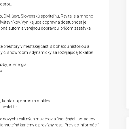
nosťou.
o, DM, Ševt, Slovenskú sporiteľňu, Revitalis a mnoho
návštevníkov. Vynikajúca dopravná dostupnosť je
stupná autom a verejnou dopravou, pričom zastávka
priestory v mestskej časti s bohatou históriou a
by či showroom v dynamicky sa rozvíjajúcej lokalite!
by, el. energia
ac
 kontaktujte prosím makléra.
neplatíte.
 nových realitných maklérov a finančných poradcov -
ahnuteľný kariérny a provízny rast. Pre viac informácií