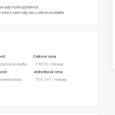
še rady mohli spoľahnúť.
 sme s vami celý čas v úzkom kontakte.
Kúpa
Kúpa
sti :
Celková cena :
 obchod a služby
1 927 € / mesiac
osti :
Jednotková cena:
2
dministratívne
13 € / m
/ mesiac