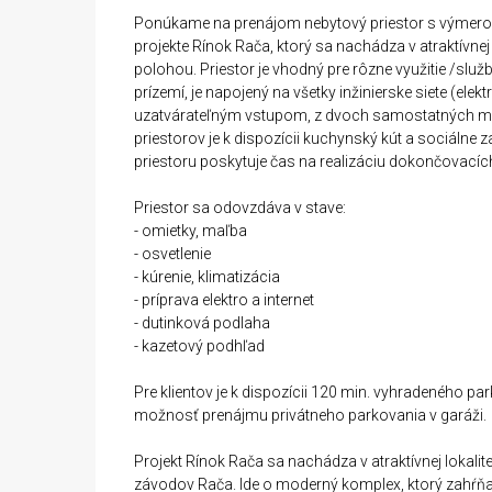
Ponúkame na prenájom nebytový priestor s výmero
projekte Rínok Rača, ktorý sa nachádza v atraktívn
polohou. Priestor je vhodný pre rôzne využitie /služ
prízemí, je napojený na všetky inžinierske siete (el
uzatvárateľným vstupom, z dvoch samostatných mie
priestorov je k dispozícii kuchynský kút a sociálne
priestoru poskytuje čas na realizáciu dokončovací
Priestor sa odovzdáva v stave:
- omietky, maľba
- osvetlenie
- kúrenie, klimatizácia
- príprava elektro a internet
- dutinková podlaha
- kazetový podhľad
Pre klientov je k dispozícii 120 min. vyhradeného p
možnosť prenájmu privátneho parkovania v garáži.
Projekt Rínok Rača sa nachádza v atraktívnej lokalit
závodov Rača. Ide o moderný komplex, ktorý zahŕňa