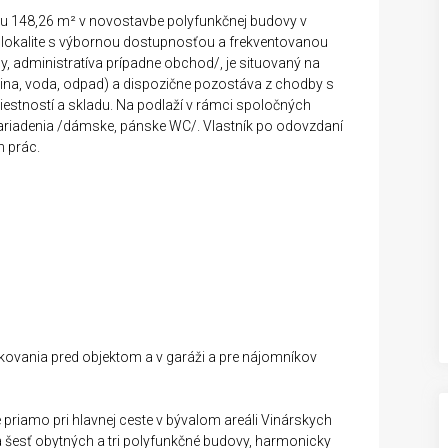
u 148,26 m² v novostavbe polyfunkčnej budovy v
ej lokalite s výbornou dostupnosťou a frekventovanou
by, administratíva prípadne obchod/, je situovaný na
ektrina, voda, odpad) a dispozične pozostáva z chodby s
stností a skladu. Na podlaží v rámci spoločných
 zariadenia /dámske, pánske WC/. Vlastník po odovzdaní
ch prác.
arkovania pred objektom a v garáži a pre nájomníkov
e priamo pri hlavnej ceste v bývalom areáli Vinárskych
 šesť obytných a tri polyfunkčné budovy, harmonicky