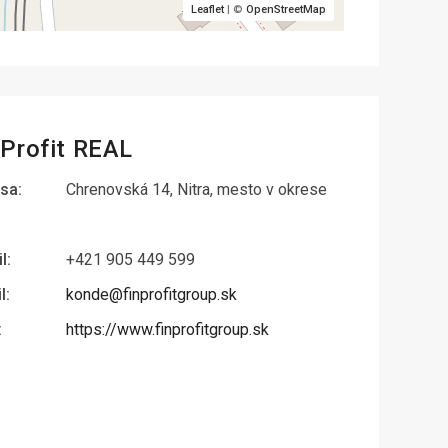
Leaflet
| ©
OpenStreetMap
nProfit REAL
sa:
Chrenovská 14, Nitra, mesto v okrese
l:
+421 905 449 599
l:
konde@finprofitgroup.sk
:
https://www.finprofitgroup.sk