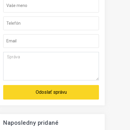
Odoslať správu
Naposledny pridané