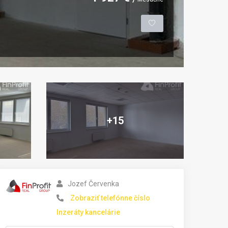
+15
Jozef Červenka
Zobraziť telefónne číslo
Inzeráty kancelárie