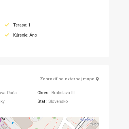
Terasa: 1
Kúrenie: Áno
Zobraziť na externej mape
lava-Rača
Okres :
Bratislava III
ský
Štát :
Slovensko