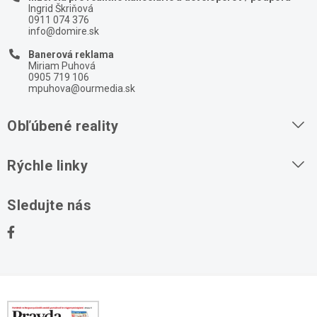
Ingrid Škriňová
0911 074 376
info@domire.sk
Banerová reklama
Miriam Puhová
0905 719 106
mpuhova@ourmedia.sk
Obľúbené reality
Byty na prenájom
Rýchle linky
Byty na predaj
O nás
Sledujte nás
Domy na predaj
Kontakt
Stavebné pozemky
Ochrana osobných údajov
Kancelárie na prenájom