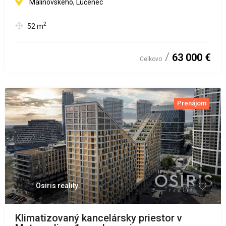
Malinovského, Lučenec
2
52
m
63 000 €
Celkovo
Prenájom
Osiris reality
Klimatizovaný kancelársky priestor v