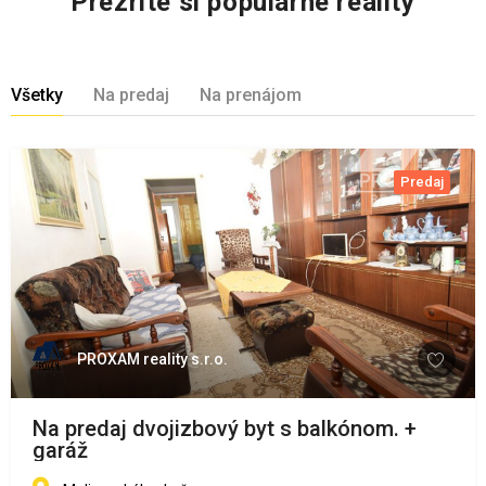
Prezrite si populárne reality
Všetky
Na predaj
Na prenájom
Predaj
PROXAM reality s.r.o.
Na predaj dvojizbový byt s balkónom. +
garáž