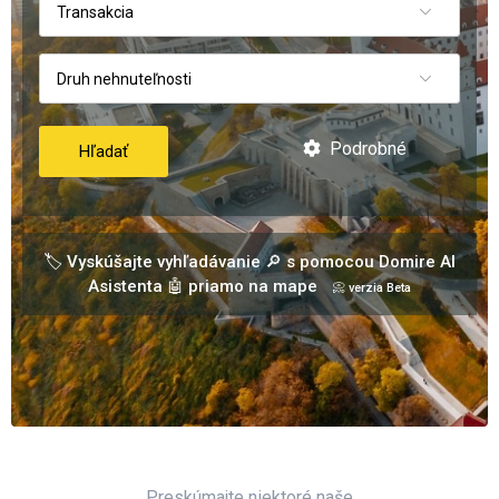
Transakcia
Druh nehnuteľnosti
Podrobné
Hľadať
🏷️ Vyskúšajte vyhľadávanie 🔎 s pomocou Domire AI
Asistenta 🤖 priamo na mape
📀 verzia Beta
Preskúmajte niektoré naše