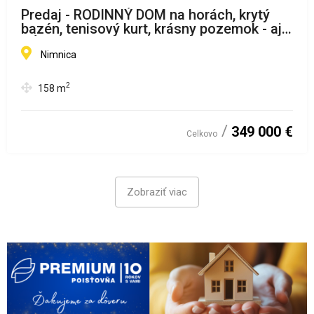
Predaj - RODINNÝ DOM na horách, krytý
bazén, tenisový kurt, krásny pozemok - aj
VÝMENA za BYT v BA (N298-12-OTKA)
Nimnica
2
158
m
349 000 €
Celkovo
Zobraziť viac