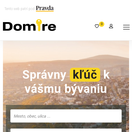
Tento web patrí pod
0
Správny
kľúč
k
vášmu bývaniu