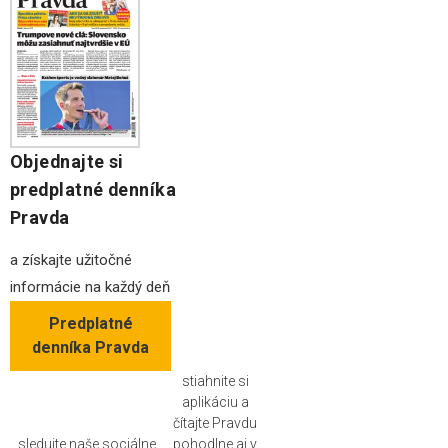
Objednajte si
predplatné denníka
Pravda
a získajte užitočné
informácie na každý deň
Predplatné
denníka Pravda
stiahnite si
aplikáciu a
čítajte Pravdu
sledujte naše sociálne
pohodlne aj v