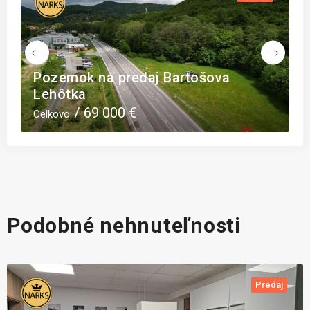
Pozemok na predaj Bartošova
Na pr
Lehôtka
Kľača
69 000 €
Celkovo
Celkovo
Podobné nehnuteľnosti
Predaj