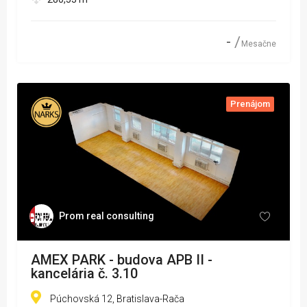
-
Mesačne
Prenájom
Prom real consulting
AMEX PARK - budova APB II -
kancelária č. 3.10
Púchovská 12, Bratislava-Rača