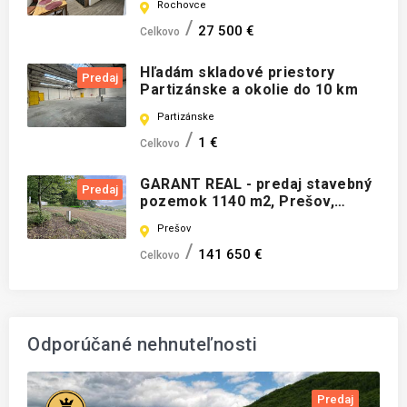
Rochovce
27 500 €
Celkovo
Hľadám skladové priestory
Predaj
Partizánske a okolie do 10 km
Partizánske
1 €
Celkovo
GARANT REAL - predaj stavebný
Predaj
pozemok 1140 m2, Prešov,
Vydumanec, Líščia ulica
Prešov
141 650 €
Celkovo
Odporúčané nehnuteľnosti
Predaj