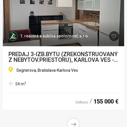
1. realitná a aukčná spoločnosť, s.r.o.
PREDAJ 3-IZB.BYTU (ZREKONŠTRUOVANÝ
Z NEBYTOV.PRIESTORU), KARLOVA VES -
SEGNEROVA UL.
Segnerova, Bratislava-Karlova Ves
2
54
m
155 000 €
Celkovo