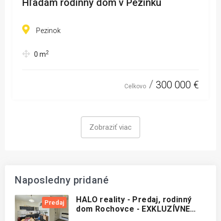
Hľadám rodinný dom v Pezinku
Pezinok
2
0
m
300 000 €
Celkovo
Zobraziť viac
Naposledny pridané
HALO reality - Predaj, rodinný
Predaj
dom Rochovce - EXKLUZÍVNE
HALO REALITY