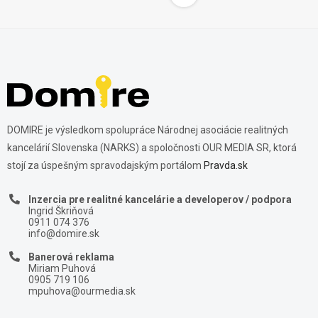
DOMIRE je výsledkom spolupráce Národnej asociácie realitných
kancelárií Slovenska (NARKS) a spoločnosti OUR MEDIA SR, ktorá
stojí za úspešným spravodajským portálom
Pravda.sk
Inzercia pre realitné kancelárie a developerov / podpora
Ingrid Škriňová
0911 074 376
info@domire.sk
Banerová reklama
Miriam Puhová
0905 719 106
mpuhova@ourmedia.sk