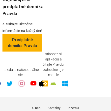
predplatné denníka
Pravda
a získajte užitočné
informácie na každý deň
Predplatné
denníka Pravda
stiahnite si
aplikáciu a
čítajte Pravdu
sledujte naše sociálne
pohodlne aj v
siete
mobile
O nás
Kontakty
Inzercia