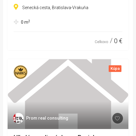
Senecká cesta, Bratislava-Vrakuňa
2
0
m
0 €
Celkovo
Kúpa
Prom real consulting