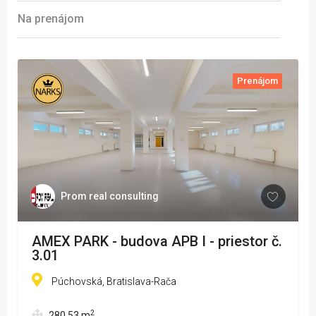
Na prenájom
Prenájom
Prom real consulting
AMEX PARK - budova APB I - priestor č.
3.01
Púchovská, Bratislava-Rača
2
280,53
m