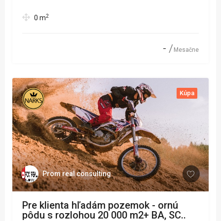
2
0
m
-
Mesačne
Kúpa
Prom real consulting
Pre klienta hľadám pozemok - ornú
pôdu s rozlohou 20 000 m2+ BA, SC..