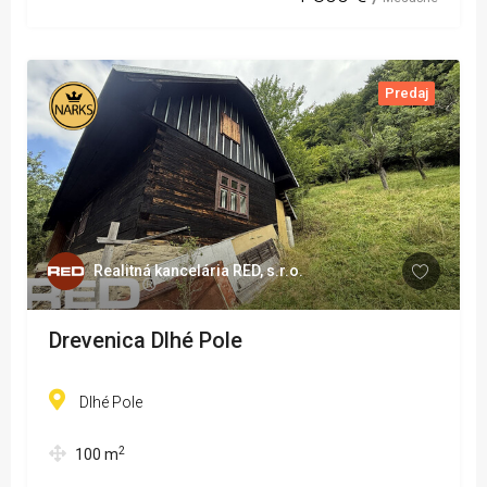
Predaj
Realitná kancelária RED, s.r.o.
Drevenica Dlhé Pole
Dlhé Pole
2
100
m