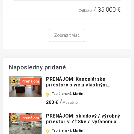
35 000 €
Celkovo
Zobraziť viac
Naposledny pridané
PRENÁJOM: Kancelárske
Prenájom
priestory s wc a vlastným
parkovaním ZŤS, MT
Teplárenská, Martin
200 €
Mesačne
PRENÁJOM: skladový / výrobný
Prenájom
priestor v ZŤSke s výťahom a
kanceláriami
Teplárenská, Martin