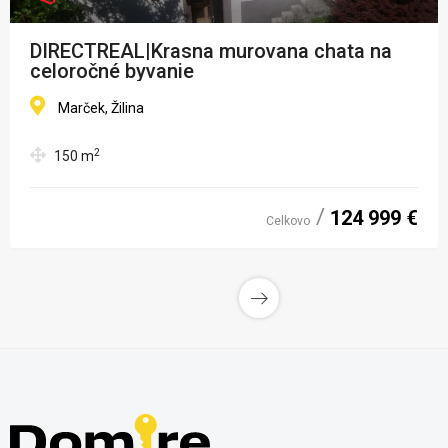
DIRECTREAL|Krasna murovana chata na
celoročné byvanie
Marček, Žilina
2
150
m
124 999 €
Celkovo