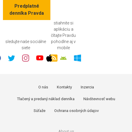
Predplatné
denníka Pravda
stiahnite si
aplikáciu a
čítajte Pravdu
sledujte naše sociálne
pohodlne aj v
siete
mobile
O nás
Kontakty
Inzercia
Tlačený a predaný náklad denníka
Návštevnosť webu
Súťaže
Ochrana osobných údajov
About us