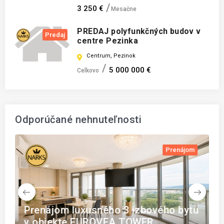
3 250 €
Mesačne
PREDAJ polyfunkčných budov v
Predaj
centre Pezinka
Centrum, Pezinok
5 000 000 €
Celkovo
Odporúčané nehnuteľnosti
j
Prenájom
Z
a
Prenájom luxusného 3 izbového bytu
s
v objekte EUROVEA TOWER
T