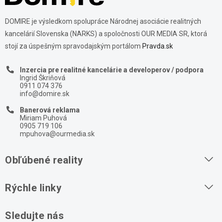
DOMIRE je výsledkom spolupráce Národnej asociácie realitných
kancelárií Slovenska (NARKS) a spoločnosti OUR MEDIA SR, ktorá
stojí za úspešným spravodajským portálom
Pravda.sk
Inzercia pre realitné kancelárie a developerov / podpora
Ingrid Škriňová
0911 074 376
info@domire.sk
Banerová reklama
Miriam Puhová
0905 719 106
mpuhova@ourmedia.sk
Obľúbené reality
Byty na prenájom
Rýchle linky
Byty na predaj
O nás
Sledujte nás
Domy na predaj