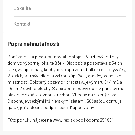
Lokalita
Kontakt
Popis nehnuteľnosti
Ponúkame na predaj samostatne stojaci 6 - izbový rodinný
dom vo výbornej lokalite Bôrik. Dispozícia pozostáva z 5-tich
izieb, vstupnej haly, kuchyne so špajzou a balkónom, obývačky,
2 toalety s umývadlom a veľkou kúpeľňou, garáže, technickej
miestnosti. Oplotený pozemok predstavuje výmeru 544 m2 a
160 m2 obytnej plochy. Starší poschodový dom z panelov má
plastové okná s rovnou strechou. Vhodný na rekonštrukciu.
Disponuje všetkými inžinierskymi sieťami. Súčasťou domu je
garáž, je čiastočne podpivničený. Kúpou voľný.
Túto ponuku nájdete na www.red.sk pod kódom: 251801