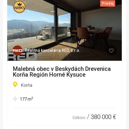
Predaj
Realitná kancelária RED, s.r.o.
Malebná obec v Beskydách Drevenica
Korňa Región Horné Kysuce
Korňa
2
177
m
380 000 €
Celkovo