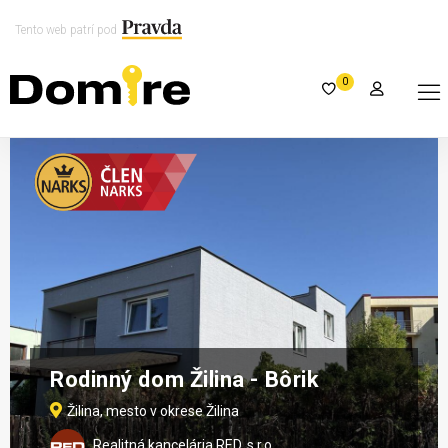
Tento web patrí pod
0
Rodinný dom Žilina - Bôrik
Žilina, mesto v okrese Žilina
Realitná kancelária RED, s.r.o.