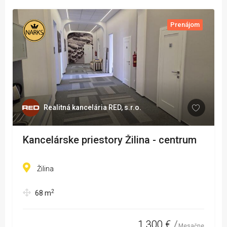
Prenájom
Realitná kancelária RED, s.r.o.
Kancelárske priestory Žilina - centrum
Žilina
2
68
m
1 300 €
Mesačne