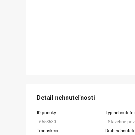
Detail nehnuteľnosti
ID ponuky:
Typ nehnuteľno
6553630
Stavebné po
Tranaskcia :
Druh nehnuteľn