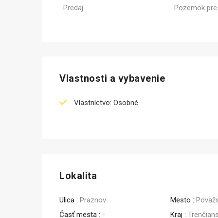
Predaj
Pozemok pre
Prenájom
Vlastnosti a vybavenie
Vlastníctvo: Osobné
Lokalita
Ulica :
Praznov
Mesto :
Považs
Časť mesta :
-
Kraj :
Trenčian