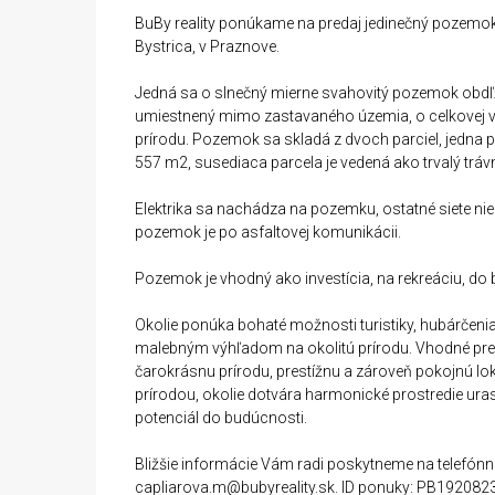
BuBy reality ponúkame na predaj jedinečný pozemok
Bystrica, v Praznove.
Jedná sa o slnečný mierne svahovitý pozemok obdľ
umiestnený mimo zastavaného územia, o celkovej 
prírodu. Pozemok sa skladá z dvoch parciel, jedna 
557 m2, susediaca parcela je vedená ako trvalý trá
Elektrika sa nachádza na pozemku, ostatné siete ni
pozemok je po asfaltovej komunikácii.
Pozemok je vhodný ako investícia, na rekreáciu, d
Okolie ponúka bohaté možnosti turistiky, hubárčenia,
malebným výhľadom na okolitú prírodu. Vhodné pre kl
čarokrásnu prírodu, prestížnu a zároveň pokojnú l
prírodou, okolie dotvára harmonické prostredie uras
potenciál do budúcnosti.
Bližšie informácie Vám radi poskytneme na telefónn
capliarova.m@bubyreality.sk. ID ponuky: PB1920823 