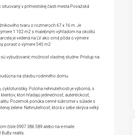
 situovaný v prímestskej časti mesta Považská
žnikového tvaru o rozmeroch 67 x 16 m. Je
výmere 1 102 m2 s malebným výhľadom na okolitú
parcela je vedená na LV ako orná pôda o výmere
vny porast o výmere 545 m2.
e sú vybudované, možnosť vlastnej studne. Prístup na
o budúcna na stavbu rodinného domu.
 cykloturistiky. Poloha nehnuteľnosti je výborná, s
ientov, ktorí hľadajú jedinečnosť, autentickosť,
okalitu. Pozemok ponúka cenné súkromie v súlade s
tenej zelene. Nehnuteľnosť, ktorá v sebe skrýva veľký
om čísle 0907 386 589 alebo na e-maile:
BuBy reality.