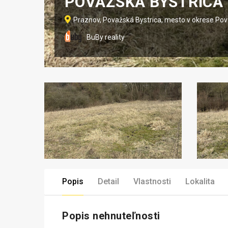
POVAŽSKÁ BYSTRICA
Praznov, Považská Bystrica, mesto v okrese Pov
BuBy reality
Popis
Detail
Vlastnosti
Lokalita
Popis nehnuteľnosti