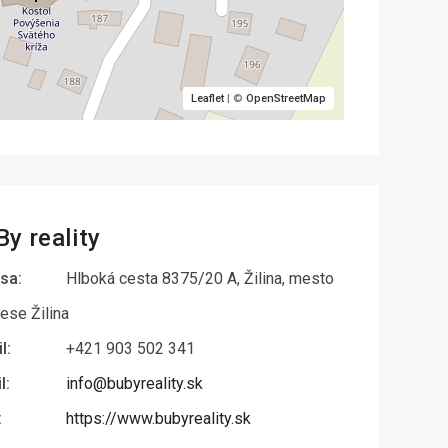
Leaflet
| ©
OpenStreetMap
y reality
sa:
Hlboká cesta 8375/20 A, Žilina, mesto
ese Žilina
l:
+421 903 502 341
l:
info@bubyreality.sk
:
https://www.bubyreality.sk