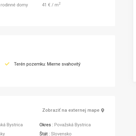
2
 rodinné domy
41 € / m
Predaj
Terén pozemku: Mierne svahovitý
Zobraziť na externej mape
ká Bystrica
Okres :
Považská Bystrica
sky
Štát :
Slovensko