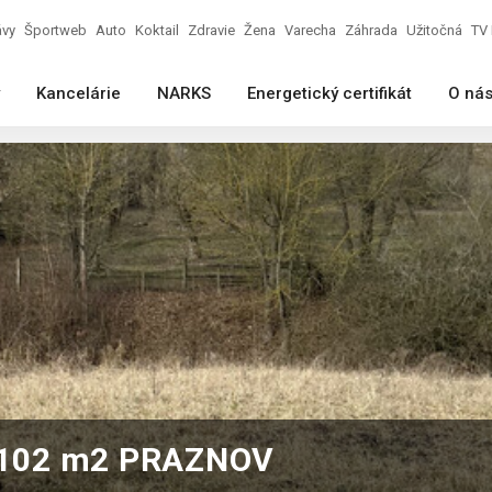
ávy
Športweb
Auto
Koktail
Zdravie
Žena
Varecha
Záhrada
Užitočná
TV 
Kancelárie
NARKS
Energetický certifikát
O ná
1102 m2 PRAZNOV