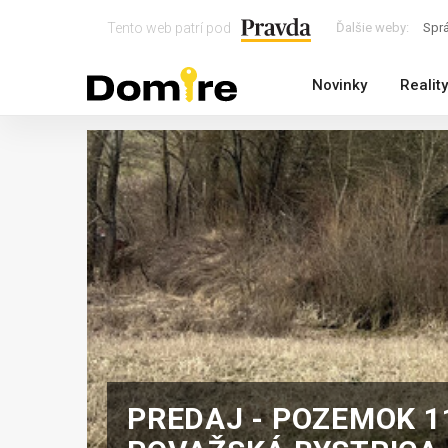
Tento web patrí pod
Ďalšie weby:
Spr
Novinky
Reality
PREDAJ - POZEMOK 