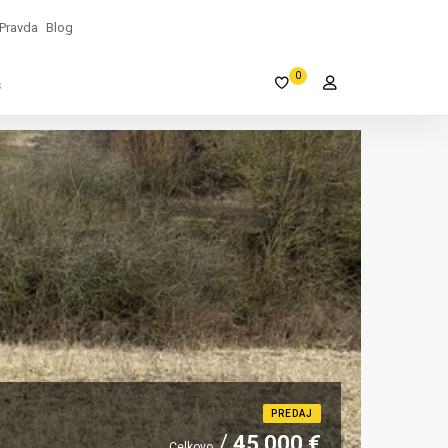
Pravda
Blog
0
s
PREDAJ
45 000 €
Celkovo