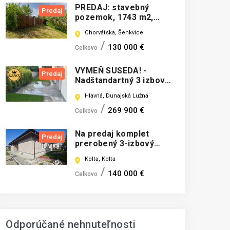
PREDAJ: stavebný
Predaj
pozemok, 1743 m2,
Šenkvice
Chorvátska, Šenkvice
130 000 €
Celkovo
VYMEŇ SUSEDA! -
Predaj
Nadštandartný 3 izbový
byt so záhradou v
Hlavná, Dunajská Lužná
Dunajskej lužnej
269 900 €
Celkovo
Na predaj komplet
Predaj
prerobený 3-izbový
rodinný dom v obci Kolta
Kolta, Kolta
140 000 €
Celkovo
Odporúčané nehnuteľnosti