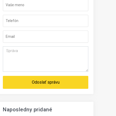
Odoslať správu
Naposledny pridané