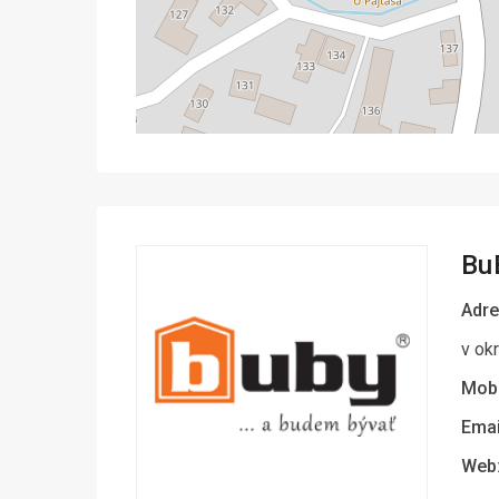
BuB
Adre
v okr
Mobi
Emai
Web