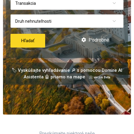
Transakcia
Druh nehnuteľnosti
Podrobné
Hľadať
🏷️ Vyskúšajte vyhľadávanie 🔎 s pomocou Domire AI
Asistenta 🤖 priamo na mape
📀 verzia Beta
Preskúmajte niektoré naše