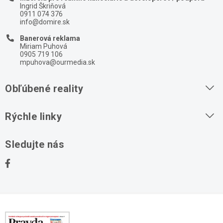
Ingrid Škriňová
0911 074 376
info@domire.sk
Banerová reklama
Miriam Puhová
0905 719 106
mpuhova@ourmedia.sk
Obľúbené reality
Byty na prenájom
Rýchle linky
Byty na predaj
O nás
Sledujte nás
Domy na predaj
Kontakt
Stavebné pozemky
Ochrana osobných údajov
Kancelárie na prenájom