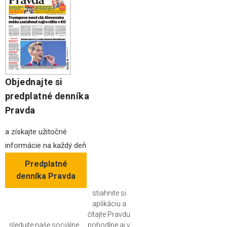
Objednajte si
predplatné denníka
Pravda
a získajte užitočné
informácie na každý deň
Predplatné
denníka Pravda
stiahnite si
aplikáciu a
čítajte Pravdu
sledujte naše sociálne
pohodlne aj v