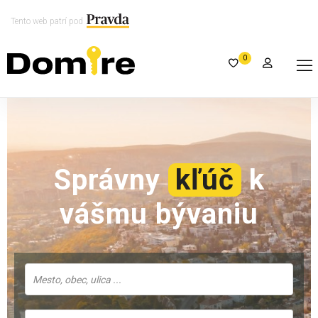
Tento web patrí pod
0
Správny
kľúč
k
vášmu bývaniu