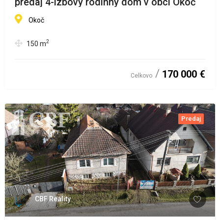
predaj 4-izbový rodinný dom v obci Okoč
Okoč
2
150
m
170 000 €
Celkovo
Predaj
CBF Reality