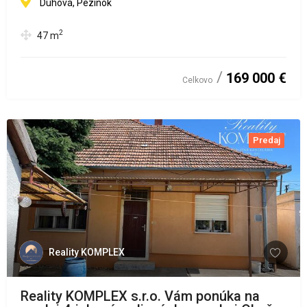
Dúhová, Pezinok
2
47
m
169 000 €
Celkovo
Predaj
Reality KOMPLEX
Reality KOMPLEX s.r.o. Vám ponúka na