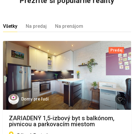
Prezrite si populárne reality
Všetky
Na predaj
Na prenájom
Predaj
Domy pre ľudí
ZARIADENÝ 1,5-izbový byt s balkónom,
pivnicou a parkovacím miestom