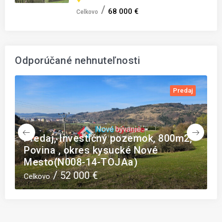
68 000 €
Celkovo
Odporúčané nehnuteľnosti
j
Predaj
Predaj, Investičný pozemok, 800m2,
P
Povina , okres kysucké Nové
D
Mesto(N008-14-TOJAa)
(
52 000 €
Celkovo
C