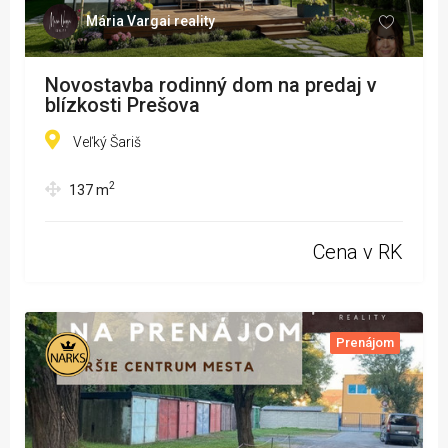
Mária Vargai reality
Novostavba rodinný dom na predaj v
blízkosti Prešova
Veľký Šariš
2
137
m
Cena v RK
Prenájom