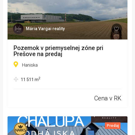
Mária Vargai reality
Pozemok v priemyselnej zóne pri
Prešove na predaj
Haniska
2
11 511
m
Cena v RK
Predaj