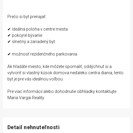
Prečo si byt prenajať:
✔ ideálna poloha v centre mesta
✔ pokojné bývanie
✔ slnečný a zariadený byt
✔ možnosť rezidenčného parkovania
Ak hľadáte miesto, kde môžete spomaliť, oddýchnuť si a
vytvoriť si vlastný kúsok domova neďaleko centra diania, tento
byt je pre vás ideálnou voľbou.
Pre viac informácií alebo dohodnutie obhliadky kontaktujte
Maria Vargai Reality.
Detail nehnuteľnosti