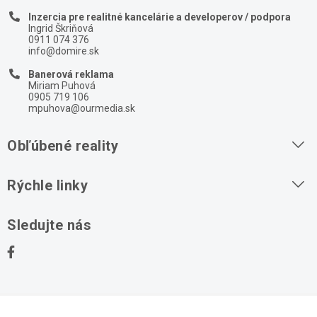
Inzercia pre realitné kancelárie a developerov / podpora
Ingrid Škriňová
0911 074 376
info@domire.sk
Banerová reklama
Miriam Puhová
0905 719 106
mpuhova@ourmedia.sk
Obľúbené reality
Byty na prenájom
Rýchle linky
Byty na predaj
O nás
Sledujte nás
Domy na predaj
Kontakt
Stavebné pozemky
Ochrana osobných údajov
Kancelárie na prenájom