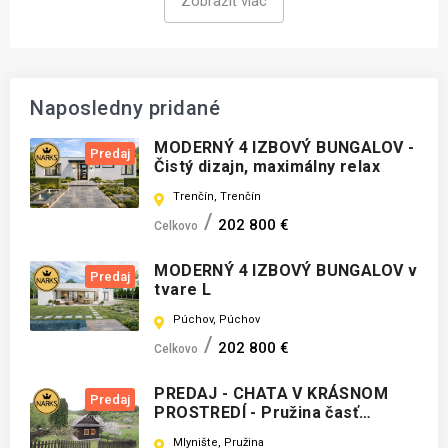
Zobraziť viac
Naposledny pridané
MODERNÝ 4 IZBOVÝ BUNGALOV -
Predaj
Čistý dizajn, maximálny relax
Trenčín, Trenčín
202 800 €
Celkovo
MODERNÝ 4 IZBOVÝ BUNGALOV v
Predaj
tvare L
Púchov, Púchov
202 800 €
Celkovo
PREDAJ - CHATA V KRÁSNOM
Predaj
PROSTREDÍ - Pružina časť
Mlynište
Mlynište, Pružina