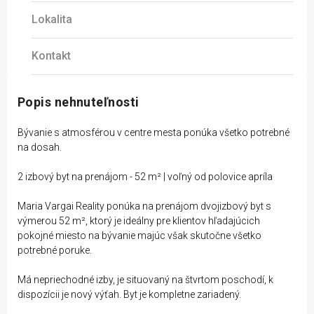
Lokalita
Kontakt
Popis nehnuteľnosti
Bývanie s atmosférou v centre mesta ponúka všetko potrebné
na dosah.
2 izbový byt na prenájom - 52 m² | voľný od polovice apríla
Maria Vargai Reality ponúka na prenájom dvojizbový byt s
výmerou 52 m², ktorý je ideálny pre klientov hľadajúcich
pokojné miesto na bývanie majúc však skutočne všetko
potrebné poruke.
Má nepriechodné izby, je situovaný na štvrtom poschodí, k
dispozícii je nový výťah. Byt je kompletne zariadený.