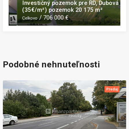
Investičný pozemok pre RD, Dubová
Z
(35€/m²) pozemok 20 175 m²
v
706 000 €
Celkovo
C
Podobné nehnuteľnosti
Predaj