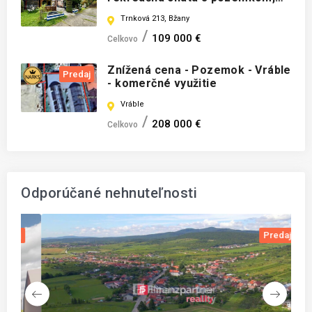
Domaša, Valkov
Trnková 213, Bžany
109 000 €
Celkovo
Znížená cena - Pozemok - Vráble
Predaj
- komerčné využitie
Vráble
208 000 €
Celkovo
Odporúčané nehnuteľnosti
j
Predaj
R