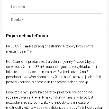
Lokalita
Kontakt
Popis nehnuteľnosti
PREDANÝ 🏡 Na predaj priestranný 4-izbový byt v centre
mesta – 82 m² ✨
Ponúkame na predaj svetlý a veľmi príjemný 4-izbový byt s
celkovou výmerou 82 m², nachádzajúci sa vo vyhľadávanej
lokalite priamo v centre mesta 📍. Byt je situovaný na 3.
poschodí bytového domu bez výťahu a vďaka svojej orientácii
pôsobí vzdušne, slnečne a útulne počas celého dňa ☀️
Dispozícia bytu ponúka dostatok priestoru pre pohodlné
rodinné bývanie 👨‍👩‍👧‍👦 aj komfortný mestský život. Byt
pozostáva zo štyroch izieb, ktoré poskytujú množstvo
možností využitia – spálne, detské izby, pracovňa či hosťovská