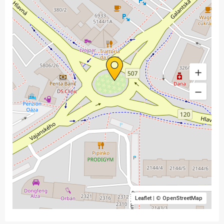
Leaflet
| ©
OpenStreetMap