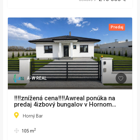
Predaj
A-W REAL
‼️‼️znížená cena‼️‼️Awreal ponúka na
predaj 4izbový bungalov v Hornom
Bare
Horný Bar
2
105
m