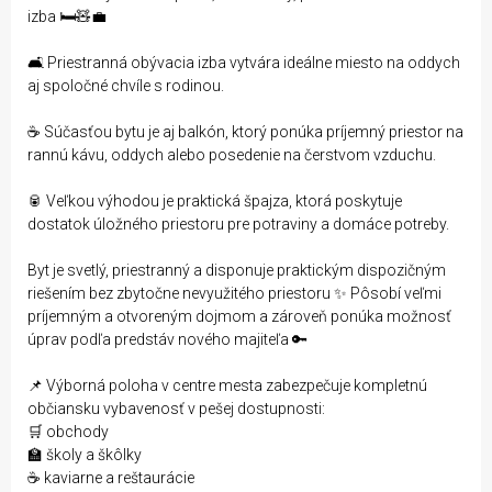
izba 🛏️🧸💼
🛋️ Priestranná obývacia izba vytvára ideálne miesto na oddych
aj spoločné chvíle s rodinou.
☕ Súčasťou bytu je aj balkón, ktorý ponúka príjemný priestor na
rannú kávu, oddych alebo posedenie na čerstvom vzduchu.
🥫 Veľkou výhodou je praktická špajza, ktorá poskytuje
dostatok úložného priestoru pre potraviny a domáce potreby.
Byt je svetlý, priestranný a disponuje praktickým dispozičným
riešením bez zbytočne nevyužitého priestoru ✨ Pôsobí veľmi
príjemným a otvoreným dojmom a zároveň ponúka možnosť
úprav podľa predstáv nového majiteľa 🔑
📌 Výborná poloha v centre mesta zabezpečuje kompletnú
občiansku vybavenosť v pešej dostupnosti:
🛒 obchody
🏫 školy a škôlky
☕ kaviarne a reštaurácie