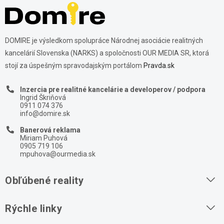
DOMIRE je výsledkom spolupráce Národnej asociácie realitných
kancelárií Slovenska (NARKS) a spoločnosti OUR MEDIA SR, ktorá
stojí za úspešným spravodajským portálom
Pravda.sk
Inzercia pre realitné kancelárie a developerov / podpora
Ingrid Škriňová
0911 074 376
info@domire.sk
Banerová reklama
Miriam Puhová
0905 719 106
mpuhova@ourmedia.sk
Obľúbené reality
Byty na prenájom
Rýchle linky
Byty na predaj