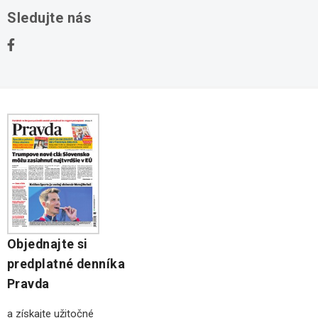
O nás
Sledujte nás
Domy na predaj
Kontakt
Stavebné pozemky
Ochrana osobných údajov
Kancelárie na prenájom
Objednajte si
predplatné denníka
Pravda
a získajte užitočné