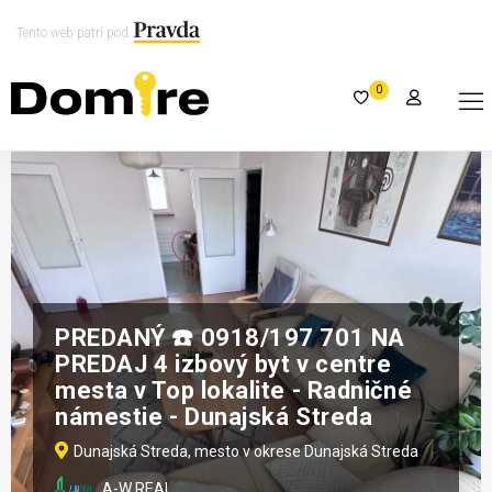
Tento web patrí pod
0
PREDANÝ ☎️ 0918/197 701 NA
PREDAJ 4 izbový byt v centre
mesta v Top lokalite - Radničné
námestie - Dunajská Streda
Dunajská Streda, mesto v okrese Dunajská Streda
A-W REAL