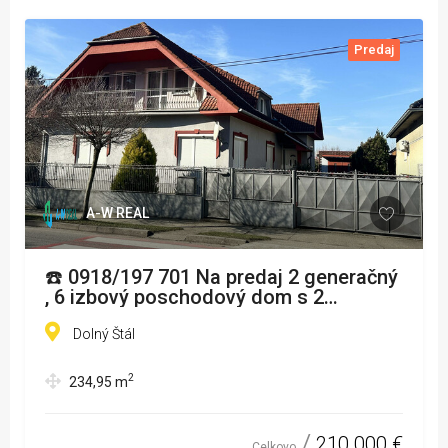
Predaj
A-W REAL
☎️ 0918/197 701 Na predaj 2 generačný
, 6 izbový poschodový dom s 2
samostatnými kuchyňami s veľkým
pozemkom v obci Dolný Štál-DOM si
Dolný Štál
prispôsobíte vlastnému štýlu
2
234,95
m
210 000 €
Celkovo