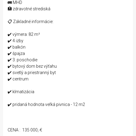
🚌 MHD
🏥 zdravotné strediská
📋 Základné informácie:
✔️ výmera: 82 m²
✔️ 4 izby
✔️ balkón
✔️ špajza
✔️ 3. poschodie
✔️ bytový dom bez výťahu
✔️ svetlý a priestranný byt
✔️ centrum
✔️ klmatizácia
✔️ pridaná hodnota veľká pivnica - 12 m2
CENA : 135 000,-€