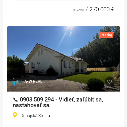
270 000 €
Celkovo
Predaj
A-W REAL
📞 0903 509 294 - Vidieť, zaľúbiť sa,
nasťahovať sa.
Dunajská Streda