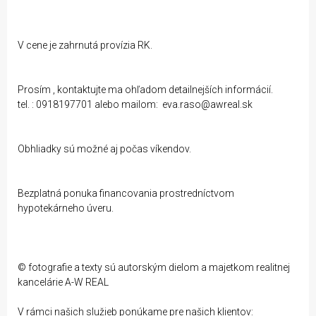
V cene je zahrnutá provízia RK.
Prosím , kontaktujte ma ohľadom detailnejších informácií.
tel. : 0918197701 alebo mailom: eva.raso@awreal.sk
Obhliadky sú možné aj počas víkendov.
Bezplatná ponuka financovania prostredníctvom
hypotekárneho úveru.
© fotografie a texty sú autorským dielom a majetkom realitnej
kancelárie A-W REAL
V rámci našich služieb ponúkame pre našich klientov: