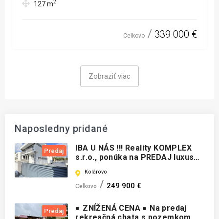
2
127
m
339 000 €
Celkovo
Zobraziť viac
Naposledny pridané
IBA U NÁS !!! Reality KOMPLEX
Predaj
s.r.o., ponúka na PREDAJ luxusný
nadštandardný rodinný dom v
Kolárovo
tichej časti KOLÁROVA !!!
249 900 €
Celkovo
● ZNÍŽENÁ CENA ● Na predaj
Predaj
rekreačná chata s pozemkom,