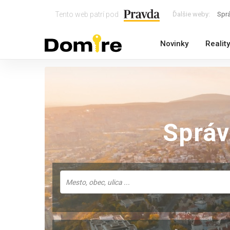
Tento web patrí pod
Ďalšie weby:
Spr
Novinky
Reality
Sprá