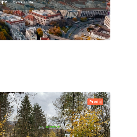
mape
📀 verzia Beta
Predaj