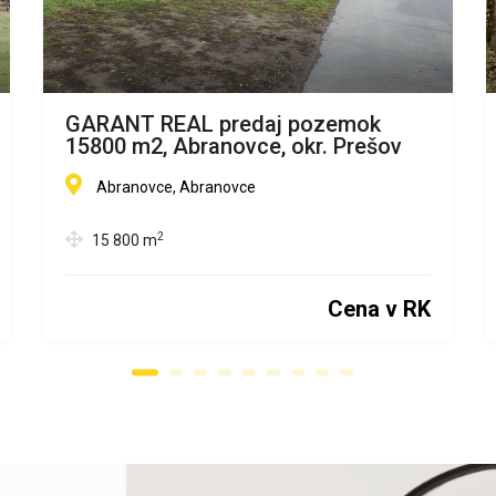
GARANT REAL predaj pozemok
15800 m2, Abranovce, okr. Prešov
Abranovce, Abranovce
2
15 800
m
Cena v RK