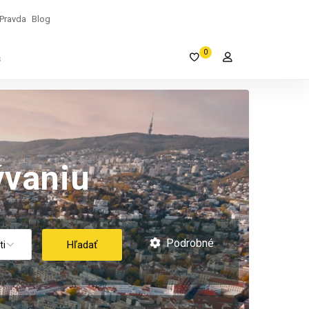
Pravda
Blog
0
s
vaniu
Podrobné
Hľadať
ti