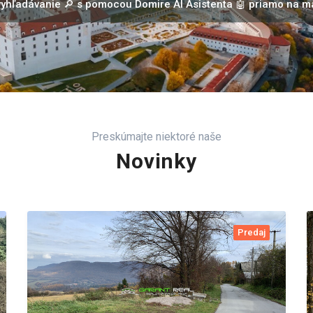
 vyhľadávanie 🔎 s pomocou Domire AI Asistenta 🤖 priamo na 
Preskúmajte niektoré naše
Novinky
Predaj