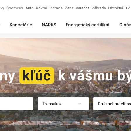
ávy
Športweb
Auto
Koktail
Zdravie
Žena
Varecha
Záhrada
Užitočná
TV 
Kancelárie
NARKS
Energetický certifikát
O ná
vny
kľúč
k vášmu bý
Transakcia
Druh nehnuteľnos