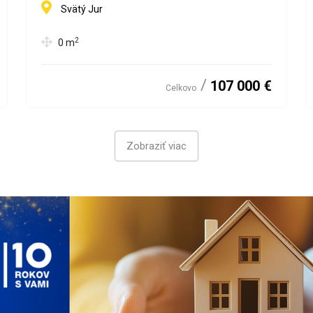
Svätý Jur
2
0
m
107 000 €
Celkovo
Zobraziť viac