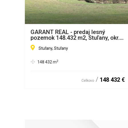
GARANT REAL - predaj lesný
roti
pozemok 148.432 m2, Stuľany, okr.
Bardejov
Stuľany, Stuľany
2
148 432
m
148 432 €
esačne
Celkovo