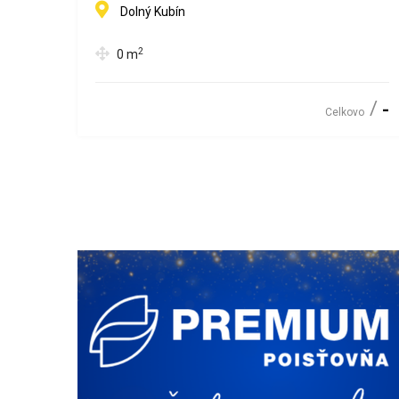
Dolný Kubín
2
0
m
-
Celkovo