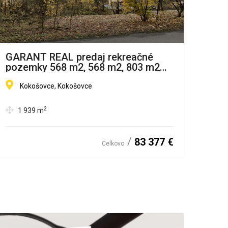
GARANT REAL predaj rekreačné
GAR
pozemky 568 m2, 568 m2, 803 m2
kom
Sigord, Kokošovce, okr. Prešov
Kokošovce, Kokošovce
H
2
1 939
m
1
83 377 €
Celkovo