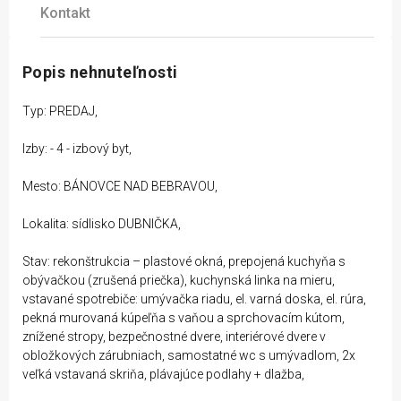
Kontakt
Popis nehnuteľnosti
Typ: PREDAJ,
Izby: - 4 - izbový byt,
Mesto: BÁNOVCE NAD BEBRAVOU,
Lokalita: sídlisko DUBNIČKA,
Stav: rekonštrukcia – plastové okná, prepojená kuchyňa s
obývačkou (zrušená priečka), kuchynská linka na mieru,
vstavané spotrebiče: umývačka riadu, el. varná doska, el. rúra,
pekná murovaná kúpeľňa s vaňou a sprchovacím kútom,
znížené stropy, bezpečnostné dvere, interiérové dvere v
obložkových zárubniach, samostatné wc s umývadlom, 2x
veľká vstavaná skriňa, plávajúce podlahy + dlažba,