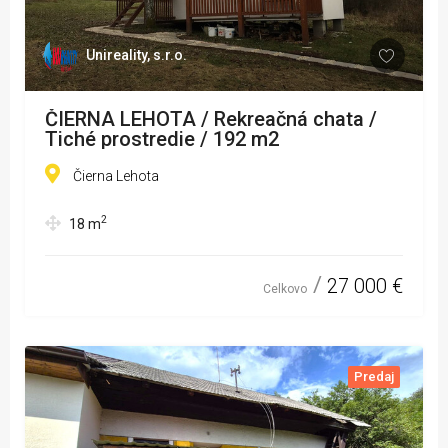
Unireality, s.r.o.
ČIERNA LEHOTA / Rekreačná chata /
Tiché prostredie / 192 m2
Čierna Lehota
2
18
m
27 000 €
Celkovo
Predaj