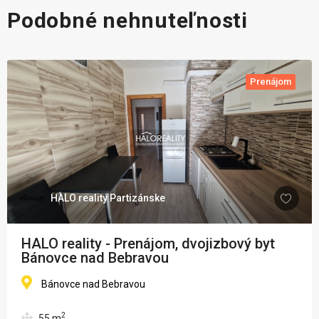
Podobné nehnuteľnosti
Prenájom
HALO reality Partizánske
HALO reality - Prenájom, dvojizbový byt
Bánovce nad Bebravou
Bánovce nad Bebravou
2
55
m