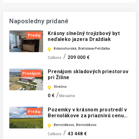
Naposledny pridané
Krásny slnečný trojizbový byt
Predaj
neďaleko jazera Draždiak
Krásnohorská, Bratislava-Petržalka
209 000 €
Celkovo
Prenájom skladových priestorov
Prenájom
pri Žiline
Strečno
0 €
Mesačne
Pozemky v krásnom prostredí v
Predaj
Bernolákove za priaznivú cenu
vhodné aj investične-možné
Bernolákovo, Bernolákovo
kúpiť aj jednotlivo
43 448 €
Celkovo