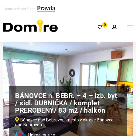
Tento web patrí pod
0
BÁNOVCE n. BEBR. – 4 – izb. byt
/ sídl. DUBNIČKA / komplet
PREROBENÝ/ 83 m2 / balkón
Bánovce nad Bebravou, mesto v okrese Bánovce
nad Bebravou
Unireality, s.r.o.