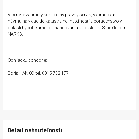
V cene je zahrnutý kompletný právny servis, vypracovanie
návrhu na vklad do katastra nehnuteľností a poradenstvo v
oblasti hypotekárneho financovania a poistenia. Sme členom
NARKS.
Obhliadku dohodne:
Boris HANKO, tel. 0915 702 177
Detail nehnuteľnosti