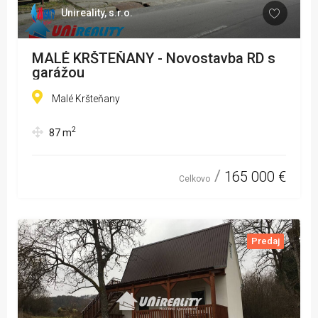
Unireality, s.r.o.
MALÉ KRŠTEŇANY - Novostavba RD s
garážou
Malé Kršteňany
2
87
m
165 000 €
Celkovo
Predaj