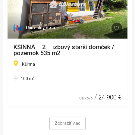
Unireality, s.r.o.
KŠINNÁ – 2 – izbový starší domček /
pozemok 535 m2
Kšinná
2
100
m
24 900 €
Celkovo
Zobraziť viac