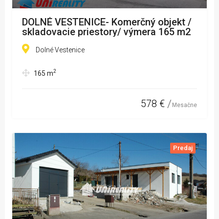
DOLNÉ VESTENICE- Komerčný objekt /
skladovacie priestory/ výmera 165 m2
Dolné Vestenice
2
165
m
578 €
Mesačne
Predaj