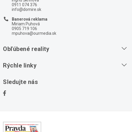
0911 074 376
info@domire.sk
Banerová reklama
Miriam Puhová
0905 719 106
mpuhova@ourmedia.sk
Obľúbené reality
Byty na prenájom
Rýchle linky
Byty na predaj
O nás
Sledujte nás
Domy na predaj
Kontakt
Stavebné pozemky
Ochrana osobných údajov
Kancelárie na prenájom