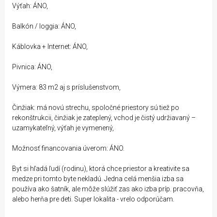
Výťah: ÁNO,
Balkón / loggia: ÁNO,
Káblovka + Internet: ÁNO,
Pivnica: ÁNO,
Výmera: 83 m2 aj s príslušenstvom,
Činžiak: má novú strechu, spoločné priestory sú tiež po
rekonštrukcii, činžiak je zateplený, vchod je čistý udržiavaný –
uzamykateľný, výťah je vymenený,
Možnosť financovania úverom: ÁNO.
Byt si hľadá ľudí (rodinu), ktorá chce priestor a kreativite sa
medze pri tomto byte nekladú. Jedna celá menšia izba sa
používa ako šatník, ale môže slúžiť zas ako izba príp. pracovňa,
alebo herňa pre deti. Super lokalita - vrelo odporúčam.