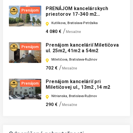
PRENÁJOM kancelárskych
Prenájom
priestorov 17-340 m2
TECHNOPOL, Kutlíkova ul.
Kutlíkova, Bratislava-Petržalka
4 080 €
Mesačne
Prenájom kancelárií Miletičova
Prenájom
ul. 25m2, 41m2 a 54m2
Miletičova, Bratislava-Ružinov
702 €
Mesačne
Prenájom kancelárií pri
Prenájom
Miletičovej ul., 13m2 ,14 m2
Nitrianska, Bratislava-Ružinov
290 €
Mesačne