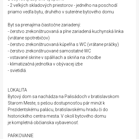
- 2 veľkých skladových priestorov - jedného na poschodí
priamo vedľa bytu, druhého v suteréne bytového domu
Byt sa prenajíma čiastočne zariadený:
- čerstvo zrekonštruovaná a plne zariadená kuchynská linka
(vrátane spotrebičov)
- čerstvo zrekonštruovaná kúpeľňa s WC (vrátane práčky)
- čerstvo zrekonštruované samostatné WC
- vstavané skrine v spálňach a skriňa na chodbe
- klimatizačná jednotka v obývacej izbe
- svietidlá.
LOKALITA
Bytový dom sa nachádza na Palisádoch v bratislavskom
Starom Meste, s pešou dostupnosťou pár minút k
Prezidentskému palácu, bratislavskému hradu či do
historického centra mesta. V okolí bytového domu
je kompletná občianska vybavenosť.
PARKOVANIE