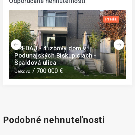
Odporúčané nehnuteľnosti
j
Predaj
PREDAJ - 4 izbový dom v
Podunajských Biskupiciach -
P
Špaldová ulica
Ď
700 000 €
Celkovo
C
Podobné nehnuteľnosti