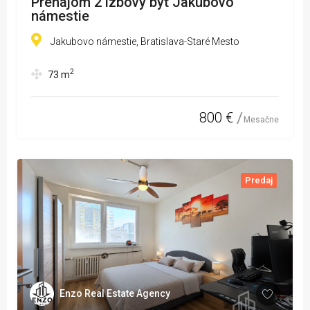
Prenájom 2 izbový byt Jakubovo
námestie
Jakubovo námestie, Bratislava-Staré Mesto
2
73
m
800 €
Mesačne
Predaj
Enzo Real Estate Agency