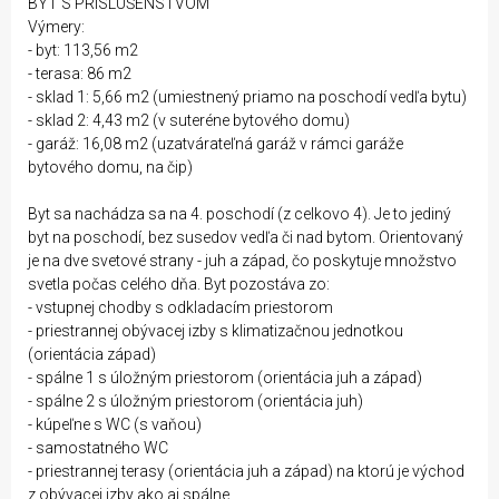
BYT S PRÍSLUŠENSTVOM
Výmery:
- byt: 113,56 m2
- terasa: 86 m2
- sklad 1: 5,66 m2 (umiestnený priamo na poschodí vedľa bytu)
- sklad 2: 4,43 m2 (v suteréne bytového domu)
- garáž: 16,08 m2 (uzatvárateľná garáž v rámci garáže
bytového domu, na čip)
Byt sa nachádza sa na 4. poschodí (z celkovo 4). Je to jediný
byt na poschodí, bez susedov vedľa či nad bytom. Orientovaný
je na dve svetové strany - juh a západ, čo poskytuje množstvo
svetla počas celého dňa. Byt pozostáva zo:
- vstupnej chodby s odkladacím priestorom
- priestrannej obývacej izby s klimatizačnou jednotkou
(orientácia západ)
- spálne 1 s úložným priestorom (orientácia juh a západ)
- spálne 2 s úložným priestorom (orientácia juh)
- kúpeľne s WC (s vaňou)
- samostatného WC
- priestrannej terasy (orientácia juh a západ) na ktorú je východ
z obývacej izby ako aj spálne