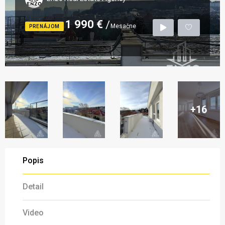
1 990 €
Mesačne
PRENÁJOM
+16
Popis
Detail
Video