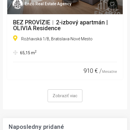
Enzo Real Estate Agency
BEZ PROVÍZIE︱2-izbový apartmán |
OLIVIA Residence
Rožňavská 1/B, Bratislava-Nové Mesto
2
65,15
m
910 €
Mesačne
Zobraziť viac
Naposledny pridané