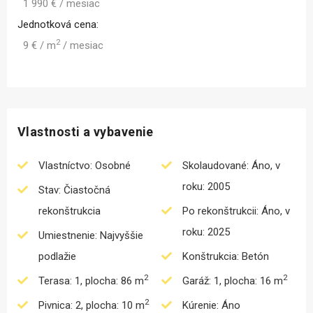
1 990 € / mesiac
Jednotková cena:
2
9 € / m
/ mesiac
Vlastnosti a vybavenie
Vlastníctvo: Osobné
Skolaudované: Áno, v
roku: 2005
Stav: Čiastočná
rekonštrukcia
Po rekonštrukcii: Áno, v
roku: 2025
Umiestnenie: Najvyššie
podlažie
Konštrukcia: Betón
2
2
Terasa: 1, plocha: 86 m
Garáž: 1, plocha: 16 m
2
Pivnica: 2, plocha: 10 m
Kúrenie: Áno