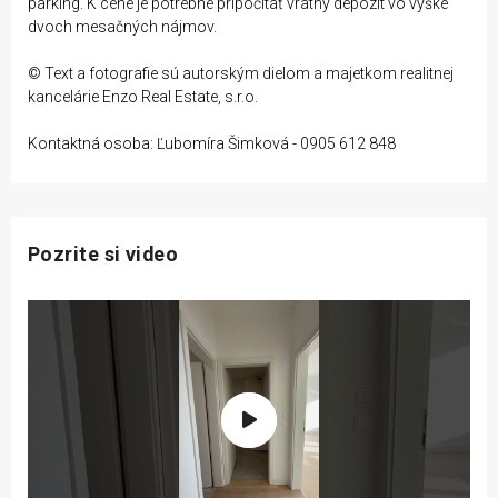
parking. K cene je potrebné pripočítať vratný depozit vo výške
dvoch mesačných nájmov.
© Text a fotografie sú autorským dielom a majetkom realitnej
kancelárie Enzo Real Estate, s.r.o.
Kontaktná osoba: Ľubomíra Šimková - 0905 612 848
Pozrite si video