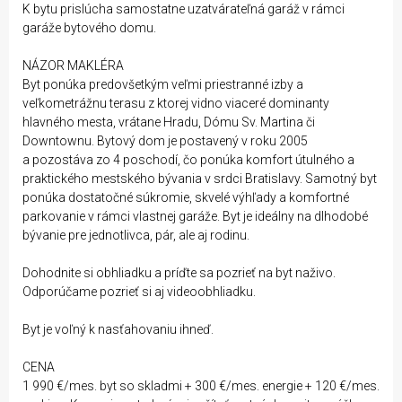
K bytu prislúcha samostatne uzatvárateľná garáž v rámci
garáže bytového domu.
NÁZOR MAKLÉRA
Byt ponúka predovšetkým veľmi priestranné izby a
veľkometrážnu terasu z ktorej vidno viaceré dominanty
hlavného mesta, vrátane Hradu, Dómu Sv. Martina či
Downtownu. Bytový dom je postavený v roku 2005
a pozostáva zo 4 poschodí, čo ponúka komfort útulného a
praktického mestského bývania v srdci Bratislavy. Samotný byt
ponúka dostatočné súkromie, skvelé výhľady a komfortné
parkovanie v rámci vlastnej garáže. Byt je ideálny na dlhodobé
bývanie pre jednotlivca, pár, ale aj rodinu.
Dohodnite si obhliadku a príďte sa pozrieť na byt naživo.
Odporúčame pozrieť si aj videoobhliadku.
Byt je voľný k nasťahovaniu ihneď.
CENA
1 990 €/mes. byt so skladmi + 300 €/mes. energie + 120 €/mes.