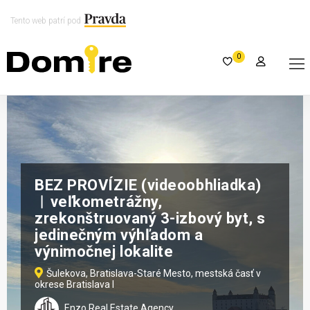
Tento web patrí pod
0
BEZ PROVÍZIE (videoobhliadka)
︱veľkometrážny,
zrekonštruovaný 3-izbový byt, s
jedinečným výhľadom a
výnimočnej lokalite
Šulekova, Bratislava-Staré Mesto, mestská časť v
okrese Bratislava I
Enzo Real Estate Agency