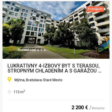
Prenájom
Accent real s. r. o.
LUKRATÍVNY 4-IZBOVÝ BYT S TERASOU,
STROPNÝM CHLADENÍM A S GARÁŽOU V
STAROM MESTE - REZIDENCIA
BLUMENTÁL
Mýtna, Bratislava-Staré Mesto
2
113
m
2 200 €
Mesačne