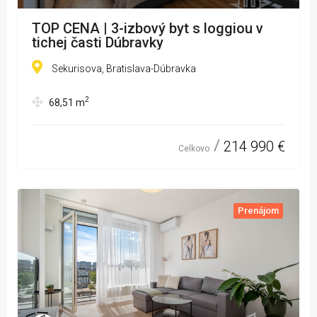
TOP CENA | 3-izbový byt s loggiou v
tichej časti Dúbravky
Sekurisova, Bratislava-Dúbravka
2
68,51
m
214 990 €
Celkovo
Prenájom