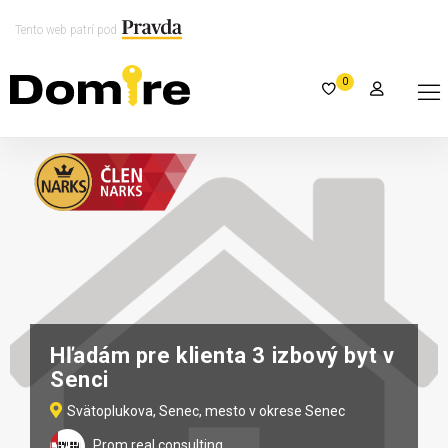
Tento web patrí pod
0
Hľadám pre klienta 3 izbový byt v
Senci
Svätoplukova, Senec, mesto v okrese Senec
Prom real consulting