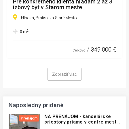
Pre konkrétneho klienta hľadám 2 až 3
izbový byt v Starom meste
Hlboká, Bratislava-Staré Mesto
2
0
m
349 000 €
Celkovo
Zobraziť viac
Naposledny pridané
NA PRENÁJOM - kancelárske
Prenájom
priestory priamo v centre mesta
Nové Zámky