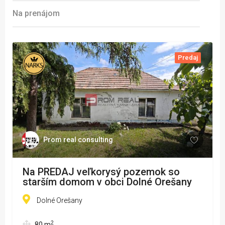
Na prenájom
Predaj
Prom real consulting
Na PREDAJ veľkorysý pozemok so
starším domom v obci Dolné Orešany
Dolné Orešany
2
80
m