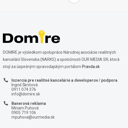
DOMIRE je výsledkom spolupráce Národnej asociácie realitných
kancelárií Slovenska (NARKS) a spoločnosti OUR MEDIA SR, ktorá
stojí za úspešným spravodajským portálom
Pravda.sk
Inzercia pre realitné kancelárie a developerov / podpora
Ingrid Škriňová
0911 074 376
info@domire.sk
Banerová reklama
Miriam Puhová
0905 719 106
mpuhova@ourmedia.sk