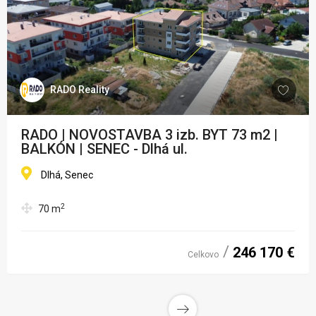
RADO Reality
RADO | NOVOSTAVBA 3 izb. BYT 73 m2 |
BALKÓN | SENEC - Dlhá ul.
Dlhá, Senec
2
70
m
246 170 €
Celkovo