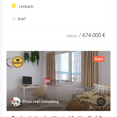
Limbach
2
0
m
674 000 €
Celkovo
Kúpa
Prom real consulting