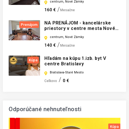
centrum, Nové Zámky
160 €
Mesačne
NA PRENÁJOM - kancelárske
Prenájom
priestory v centre mesta Nové
Zámky
centrum, Nové Zámky
140 €
Mesačne
Hľadám na kúpu 1.izb. byt V
Kúpa
centre Bratislavy
Bratislava-Staré Mesto
0 €
Celkovo
Odporúčané nehnuteľnosti
a
Kúpa