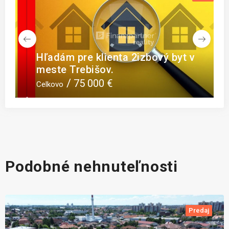
t
Hľadám pre klienta 2izbový byt v
meste Trebišov.
K
75 000 €
Celkovo
C
Podobné nehnuteľnosti
Predaj