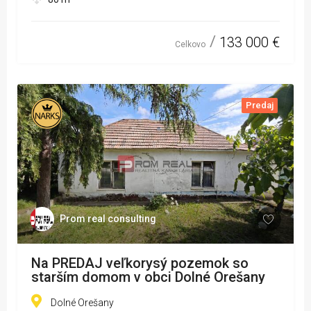
133 000 €
Celkovo
Predaj
Prom real consulting
Na PREDAJ veľkorysý pozemok so
starším domom v obci Dolné Orešany
Dolné Orešany