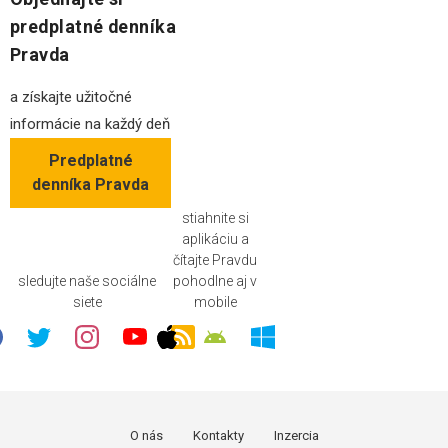
predplatné denníka
Pravda
a získajte užitočné
informácie na každý deň
Predplatné
denníka Pravda
stiahnite si
aplikáciu a
čítajte Pravdu
sledujte naše sociálne
pohodlne aj v
siete
mobile
O nás
Kontakty
Inzercia