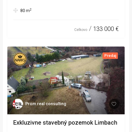
2
80
m
133 000 €
Celkovo
Predaj
Prom real consulting
Exkluzivne stavebný pozemok Limbach