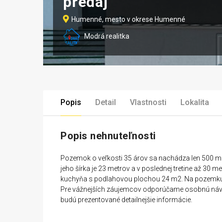
predaj
Humenné, mesto v okrese Humenné
Modrá realitka
Popis
Detail
Vlastnosti
Lokalita
Popis nehnuteľnosti
Pozemok o veľkosti 35 árov sa nachádza len 500 m
jeho šírka je 23 metrov a v poslednej tretine až 30
kuchyňa s podlahovou plochou 24 m2. Na pozemku sú
Pre vážnejších záujemcov odporúčame osobnú návšt
budú prezentované detailnejšie informácie.