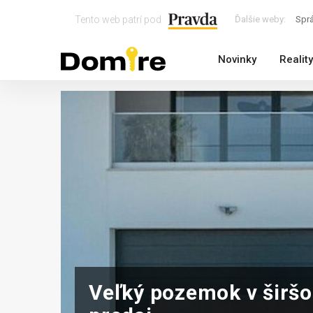
Tento web patrí pod
Ďalšie weby:
Spr
Novinky
Reality
Veľký pozemok v šir