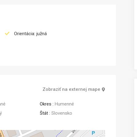
Orientácia: južná
Zobraziť na externej mape
né
Okres :
Humenné
jom
Predaj
ý
Štát :
Slovensko