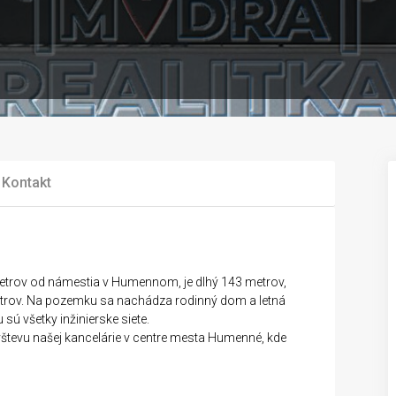
Kontakt
etrov od námestia v Humennom, je dlhý 143 metrov,
 metrov. Na pozemku sa nachádza rodinný dom a letná
 všetky inžinierske siete.
evu našej kancelárie v centre mesta Humenné, kde