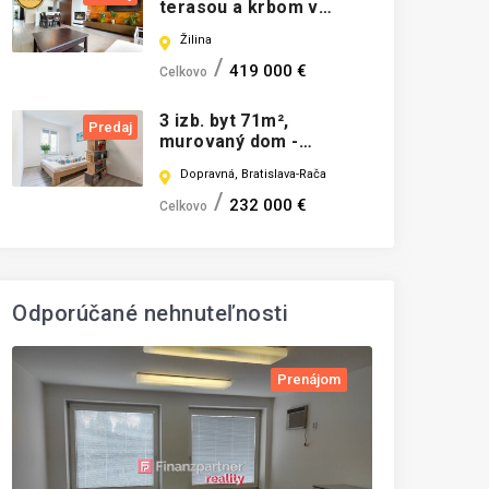
terasou a krbom v
centre Žiliny
Žilina
419 000 €
Celkovo
3 izb. byt 71m²,
Predaj
murovaný dom -
Dopravná, Bratislava -
Dopravná, Bratislava-Rača
Rača
232 000 €
Celkovo
Odporúčané nehnuteľnosti
Prenájom