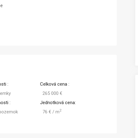
ie
sti :
Celková cena :
zemky
265 000 €
osti :
Jednotková cena:
2
 pozemok
76 € / m