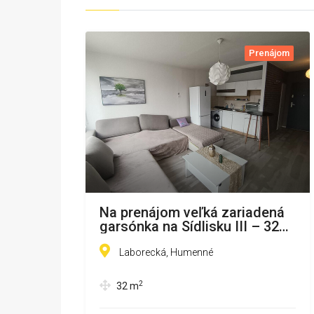
Prenájom
Na prenájom veľká zariadená
garsónka na Sídlisku III – 32
m²
Laborecká, Humenné
2
32
m