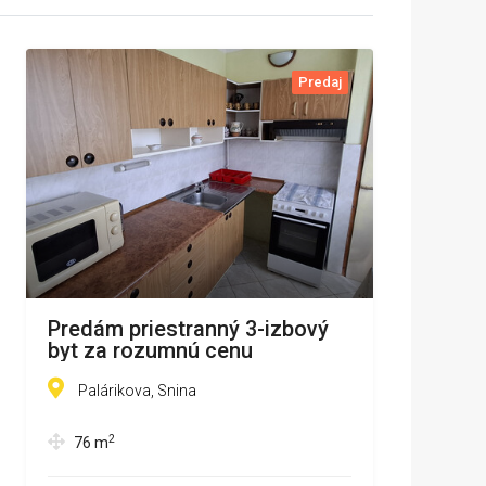
Predaj
Predám priestranný 3-izbový
byt za rozumnú cenu
Palárikova, Snina
2
76
m