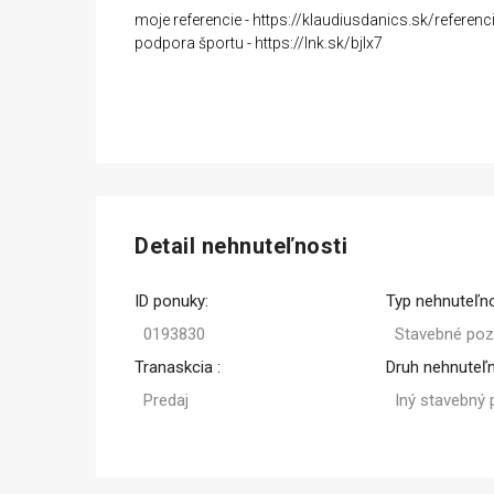
moje referencie - https://klaudiusdanics.sk/referenc
podpora športu - https://lnk.sk/bjlx7
Detail nehnuteľnosti
ID ponuky:
Typ nehnuteľno
0193830
Stavebné po
Tranaskcia :
Druh nehnuteľn
Predaj
Iný stavebný