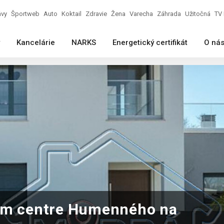
ávy
Športweb
Auto
Koktail
Zdravie
Žena
Varecha
Záhrada
Užitočná
TV 
Kancelárie
NARKS
Energetický certifikát
O ná
šom centre Humenného na