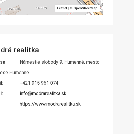
Leaflet
| ©
OpenStreetMap
drá realitka
sa:
Námestie slobody 9, Humenné, mesto
rese Humenné
l:
+421 915 961 074
l:
info@modrarealitka.sk
:
https://www.modrarealitka.sk