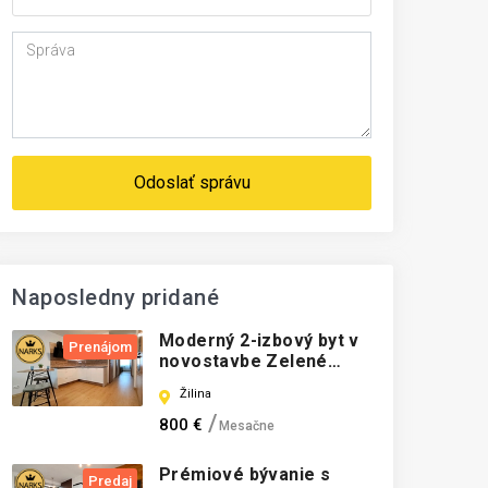
Odoslať správu
Naposledny pridané
Moderný 2-izbový byt v
Prenájom
novostavbe Zelené
Vlčince s garážovým
Žilina
státím
800 €
Mesačne
Prémiové bývanie s
Predaj