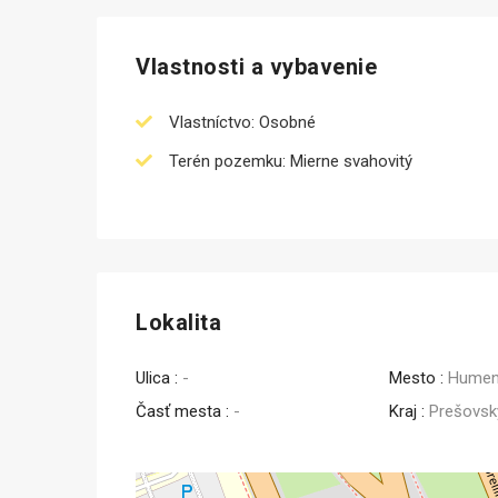
Vlastnosti a vybavenie
Vlastníctvo: Osobné
Terén pozemku: Mierne svahovitý
Lokalita
Ulica :
-
Mesto :
Humen
Prená
Časť mesta :
-
Kraj :
Prešovsk