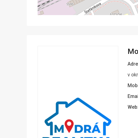
Mo
Adre
v ok
Mobi
Emai
Web