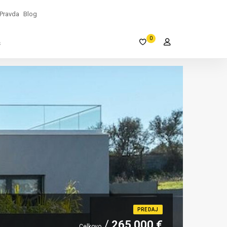
Pravda
Blog
0
s
PREDAJ
265 000 €
Celkovo