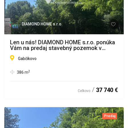
DIAMOND HOME s.r.o.
Len u nás! DIAMOND HOME s.r.o. ponúka
Vám na predaj stavebný pozemok v
Gabčíkove ,Dedinský ostrov v lokalite
Dedinsky ostrov
Gabčíkovo
2
386
m
37 740 €
Celkovo
Predaj