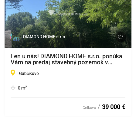
DIAMOND HOME s.r.o.
Len u nás! DIAMOND HOME s.r.o. ponúka
Vám na predaj stavebný pozemok v
Gabčíkove ,Dedinský ostrov v lokalite
Dedinsky ostrov
Gabčíkovo
2
0
m
39 000 €
Celkovo