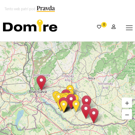
Tento web patrí pod
0