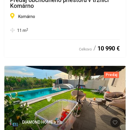
Predaj obchodného priestoru v tržnici
Komárno
Komárno
2
11
m
10 990 €
Celkovo
Predaj
DIAMOND HOME s.r.o.