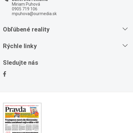
Miriam Puhová
0905 719 106
mpuhova@ourmedia.sk
Obľúbené reality
Byty na prenájom
Rýchle linky
Byty na predaj
O nás
Sledujte nás
Domy na predaj
Kontakt
Stavebné pozemky
Ochrana osobných údajov
Kancelárie na prenájom