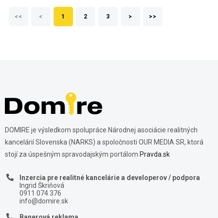
<<
<
1
2
3
>
>>
DOMIRE je výsledkom spolupráce Národnej asociácie realitných
kancelárií Slovenska (NARKS) a spoločnosti OUR MEDIA SR, ktorá
stojí za úspešným spravodajským portálom
Pravda.sk
Inzercia pre realitné kancelárie a developerov / podpora
Ingrid Škriňová
0911 074 376
info@domire.sk
Banerová reklama