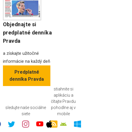
Objednajte si
predplatné denníka
Pravda
a získajte užitočné
informácie na každý deň
Predplatné
denníka Pravda
stiahnite si
aplikáciu a
čítajte Pravdu
sledujte naše sociálne
pohodlne aj v
siete
mobile