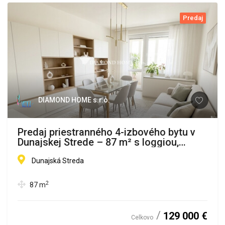
Predaj
DIAMOND HOME s.r.o.
Predaj priestranného 4-izbového bytu v
Dunajskej Strede – 87 m² s loggiou,
blízko centra
Dunajská Streda
2
87
m
129 000 €
Celkovo