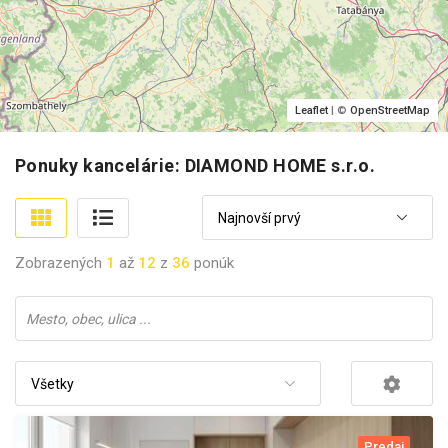
Leaflet
| ©
OpenStreetMap
Ponuky kancelárie: DIAMOND HOME s.r.o.
Najnovší prvý
Zobrazených
1
až
12
z
36
ponúk
Všetky
Predaj