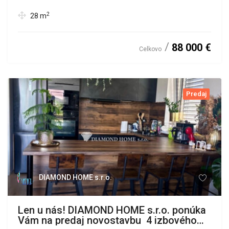
2
28
m
88 000 €
Celkovo
Predaj
DIAMOND HOME s.r.o.
Len u nás! DIAMOND HOME s.r.o. ponúka
Vám na predaj novostavbu 4 izbového