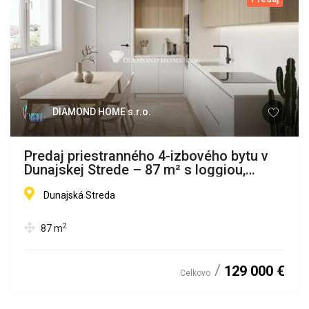
DIAMOND HOME s.r.o.
Predaj priestranného 4-izbového bytu v
Dunajskej Strede – 87 m² s loggiou,
blízko centra
Dunajská Streda
2
87
m
129 000 €
Celkovo