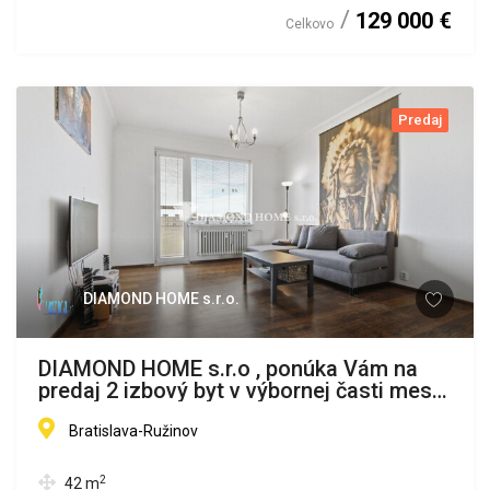
129 000 €
Celkovo
Predaj
DIAMOND HOME s.r.o.
DIAMOND HOME s.r.o , ponúka Vám na
predaj 2 izbový byt v výbornej časti mesta
Bratislavy , Ostredky Ružinov
Bratislava-Ružinov
2
42
m