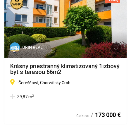
ORIN REAL
Krásny priestranný klimatizovaný 1izbový
byt s terasou 66m2
Čerešňová, Chorvátsky Grob
2
39,87
m
173 000 €
Celkovo