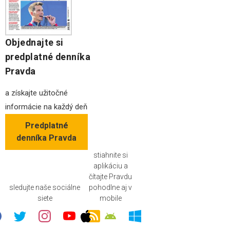
Objednajte si
predplatné denníka
Pravda
a získajte užitočné
informácie na každý deň
Predplatné
denníka Pravda
stiahnite si
aplikáciu a
čítajte Pravdu
sledujte naše sociálne
pohodlne aj v
siete
mobile