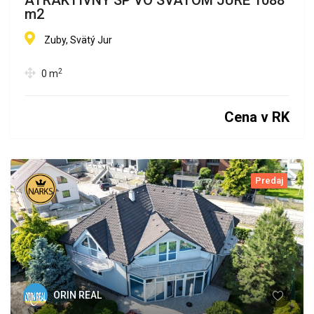
ATRAKTÍVNÝ SP VO SVATOM JURE 1088
m2
Zuby, Svätý Jur
2
0
m
Cena v RK
Predaj
ORIN REAL