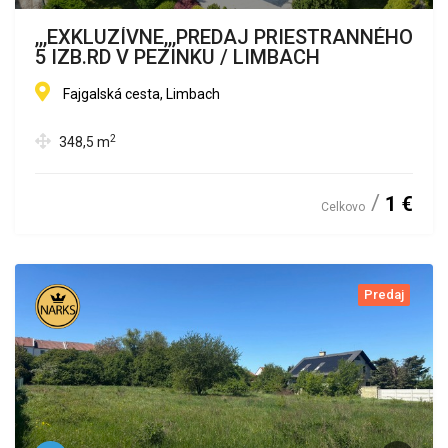
,,,EXKLUZÍVNE,,,PREDAJ PRIESTRANNÉHO
5 IZB.RD V PEZINKU / LIMBACH
Fajgalská cesta, Limbach
2
348,5
m
1 €
Celkovo
Predaj