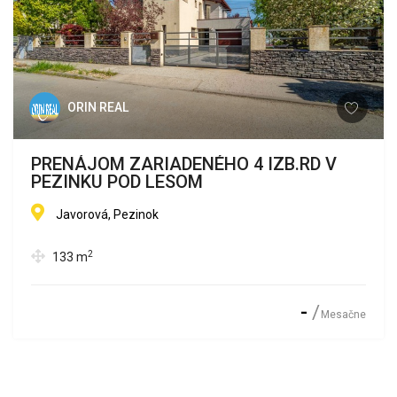
ORIN REAL
PRENÁJOM ZARIADENÉHO 4 IZB.RD V
PEZINKU POD LESOM
Javorová, Pezinok
2
133
m
-
Mesačne