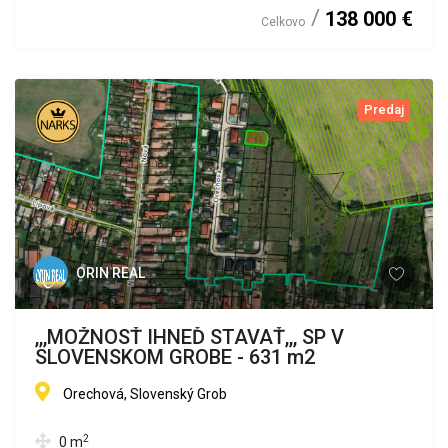
138 000 €
Celkovo
Predaj
ORIN REAL
,,,MOŽNOSŤ IHNEĎ STAVAŤ,,, SP V
SLOVENSKOM GROBE - 631 m2
Orechová, Slovenský Grob
2
0
m