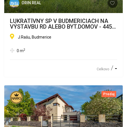
ORIN REAL
LUKRATÍVNY SP V BUDMERICIACH NA
VÝSTAVBU RD ALEBO BYT.DOMOV - 4459
m2
J.Rašu, Budmerice
2
0
m
-
Celkovo
Predaj