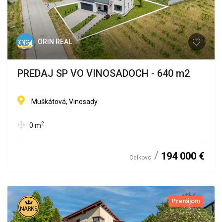
ORIN REAL
PREDAJ SP VO VINOSADOCH - 640 m2
Muškátová, Vinosady
2
0
m
194 000 €
Celkovo
Prenájom