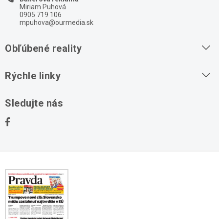
Miriam Puhová
0905 719 106
mpuhova@ourmedia.sk
Obľúbené reality
Byty na prenájom
Rýchle linky
Byty na predaj
O nás
Sledujte nás
Domy na predaj
Kontakt
Stavebné pozemky
Ochrana osobných údajov
Kancelárie na prenájom