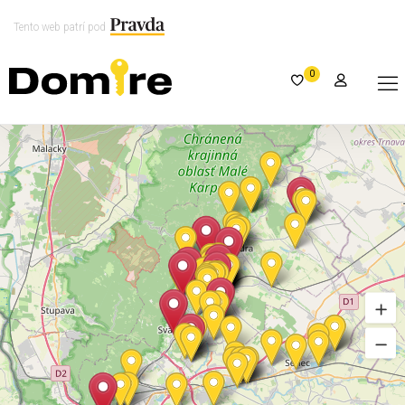
Tento web patrí pod
0