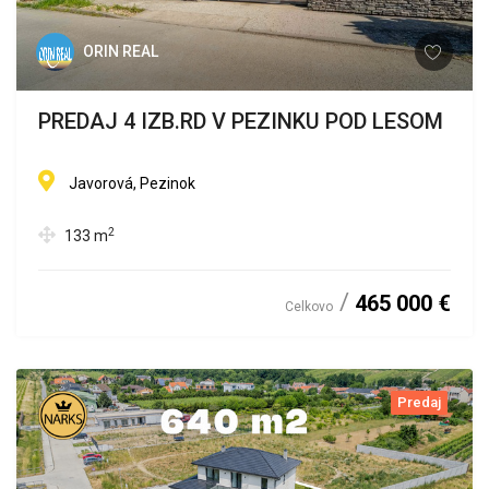
ORIN REAL
PREDAJ 4 IZB.RD V PEZINKU POD LESOM
Javorová, Pezinok
2
133
m
465 000 €
Celkovo
Predaj