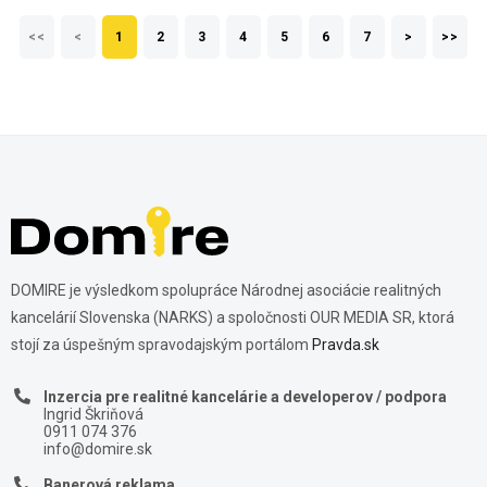
<<
<
1
2
3
4
5
6
7
>
>>
DOMIRE je výsledkom spolupráce Národnej asociácie realitných
kancelárií Slovenska (NARKS) a spoločnosti OUR MEDIA SR, ktorá
stojí za úspešným spravodajským portálom
Pravda.sk
Inzercia pre realitné kancelárie a developerov / podpora
Ingrid Škriňová
0911 074 376
info@domire.sk
Banerová reklama