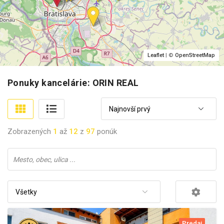
Leaflet
| ©
OpenStreetMap
Ponuky kancelárie: ORIN REAL
Najnovší prvý
Zobrazených
1
až
12
z
97
ponúk
Všetky
Predaj