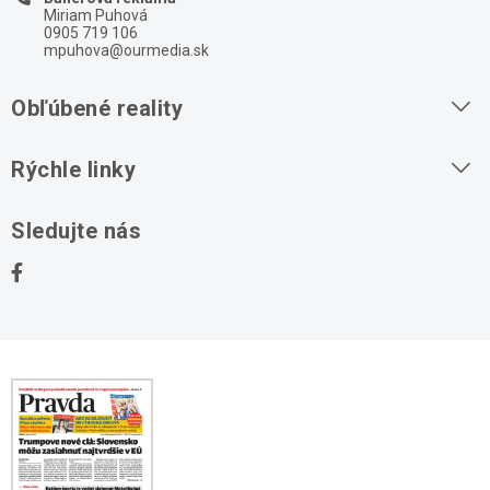
Miriam Puhová
0905 719 106
mpuhova@ourmedia.sk
Obľúbené reality
Byty na prenájom
Rýchle linky
Byty na predaj
O nás
Sledujte nás
Domy na predaj
Kontakt
Stavebné pozemky
Ochrana osobných údajov
Kancelárie na prenájom