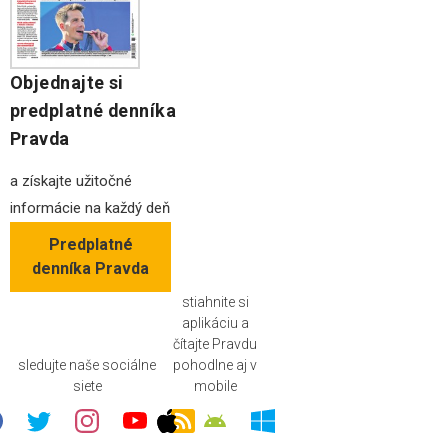
Objednajte si
predplatné denníka
Pravda
a získajte užitočné
informácie na každý deň
Predplatné
denníka Pravda
stiahnite si
aplikáciu a
čítajte Pravdu
sledujte naše sociálne
pohodlne aj v
siete
mobile