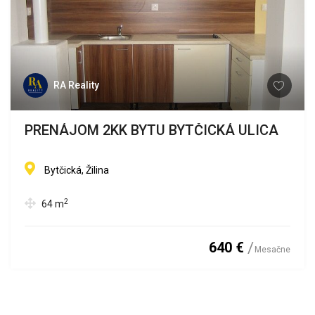
RA Reality
PRENÁJOM 2KK BYTU BYTČICKÁ ULICA
Bytčická, Žilina
2
64
m
640 €
Mesačne