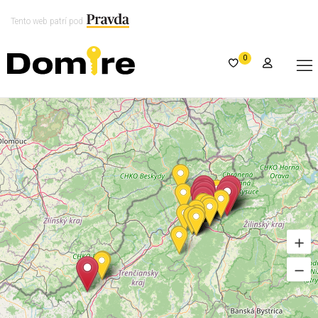
Tento web patrí pod
0