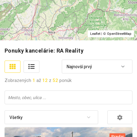
Leaflet
| ©
OpenStreetMap
Ponuky kancelárie: RA Reality
Najnovší prvý
Zobrazených
1
až
12
z
52
ponúk
Všetky
Predaj