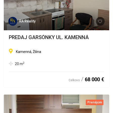
RA Reality
PREDAJ GARSÓNKY UL. KAMENNÁ
Kamenná, Žilina
2
20
m
68 000 €
Celkovo
Prenájom