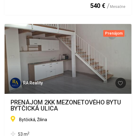
540 €
Mesačne
Prenájom
RA Reality
PRENÁJOM 2KK MEZONETOVÉHO BYTU
BYTČICKÁ ULICA
Bytčická, Žilina
2
53
m