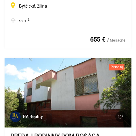
Bytčická, Žilina
2
75
m
655 €
Mesačne
Predaj
RA Reality