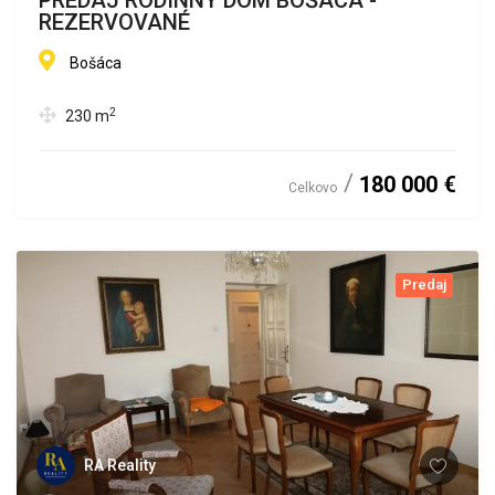
PREDAJ RODINNÝ DOM BOŠÁCA -
REZERVOVANÉ
Bošáca
2
230
m
180 000 €
Celkovo
Predaj
RA Reality