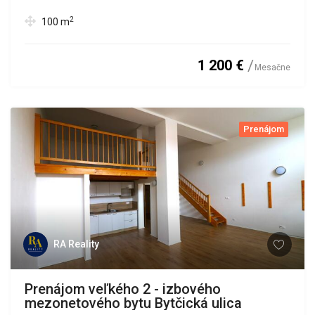
2
100
m
1 200 €
Mesačne
Prenájom
RA Reality
Prenájom veľkého 2 - izbového
mezonetového bytu Bytčická ulica