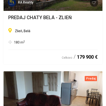
RA Reality
PREDAJ CHATY BELÁ - ZLIEŇ
Zlieň, Belá
2
180
m
179 900 €
Celkovo
Predaj