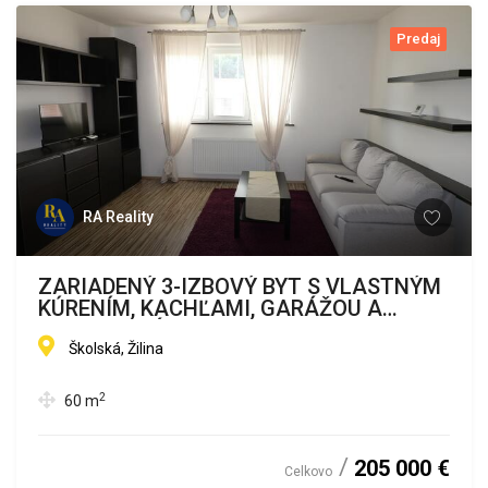
Predaj
RA Reality
ZARIADENÝ 3-IZBOVÝ BYT S VLASTNÝM
KÚRENÍM, KACHĽAMI, GARÁŽOU A
LOGGIOU ZÁVODIE
Školská, Žilina
2
60
m
205 000 €
Celkovo