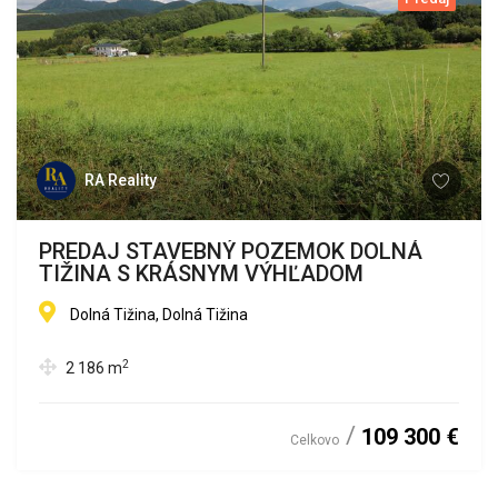
RA Reality
PREDAJ STAVEBNÝ POZEMOK DOLNÁ
TIŽINA S KRÁSNYM VÝHĽADOM
Dolná Tižina, Dolná Tižina
2
2 186
m
109 300 €
Celkovo