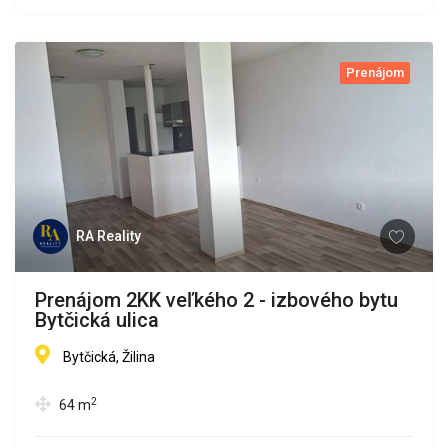
Prenájom
RA Reality
Prenájom 2KK veľkého 2 - izbového bytu
Bytčická ulica
Bytčická, Žilina
2
64
m