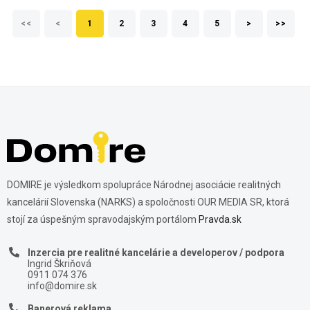
<<
<
1
2
3
4
5
>
>>
DOMIRE je výsledkom spolupráce Národnej asociácie realitných
kancelárií Slovenska (NARKS) a spoločnosti OUR MEDIA SR, ktorá
stojí za úspešným spravodajským portálom
Pravda.sk
Inzercia pre realitné kancelárie a developerov / podpora
Ingrid Škriňová
0911 074 376
info@domire.sk
Banerová reklama