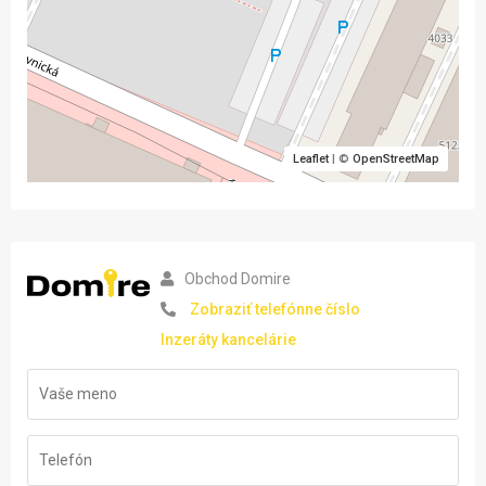
Leaflet
| ©
OpenStreetMap
Obchod Domire
Zobraziť telefónne číslo
Inzeráty kancelárie