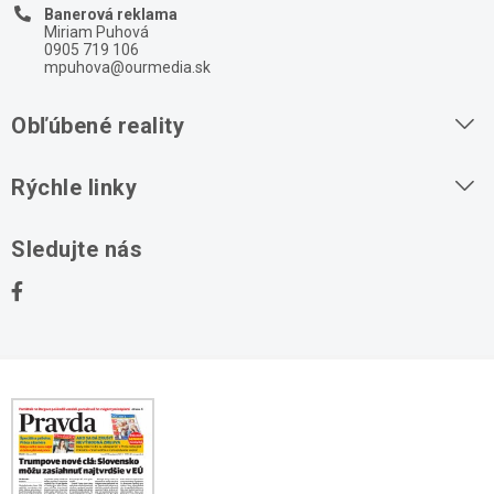
Banerová reklama
Miriam Puhová
0905 719 106
mpuhova@ourmedia.sk
Obľúbené reality
Byty na prenájom
Rýchle linky
Byty na predaj
O nás
Sledujte nás
Domy na predaj
Kontakt
Stavebné pozemky
Ochrana osobných údajov
Kancelárie na prenájom