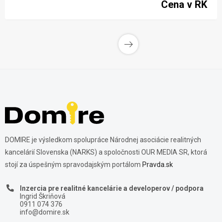
Cena v RK
DOMIRE je výsledkom spolupráce Národnej asociácie realitných
kancelárií Slovenska (NARKS) a spoločnosti OUR MEDIA SR, ktorá
stojí za úspešným spravodajským portálom
Pravda.sk
Inzercia pre realitné kancelárie a developerov / podpora
Ingrid Škriňová
0911 074 376
info@domire.sk