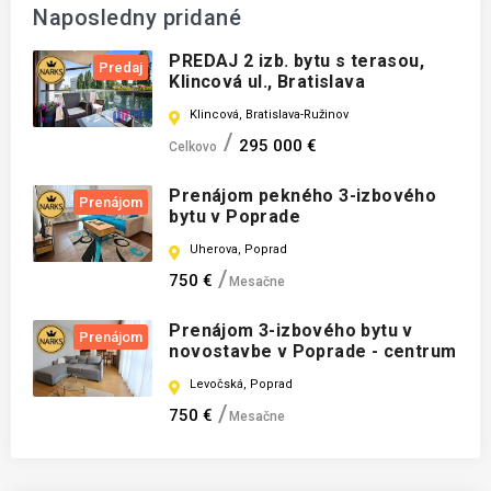
Naposledny pridané
PREDAJ 2 izb. bytu s terasou,
Predaj
Klincová ul., Bratislava
Klincová, Bratislava-Ružinov
295 000 €
Celkovo
Prenájom pekného 3-izbového
Prenájom
bytu v Poprade
Uherova, Poprad
750 €
Mesačne
Prenájom 3-izbového bytu v
Prenájom
novostavbe v Poprade - centrum
Levočská, Poprad
750 €
Mesačne