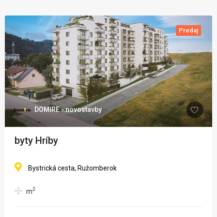
Predaj
DOMIRE - novostavby
byty Hríby
Bystrická cesta, Ružomberok
2
m