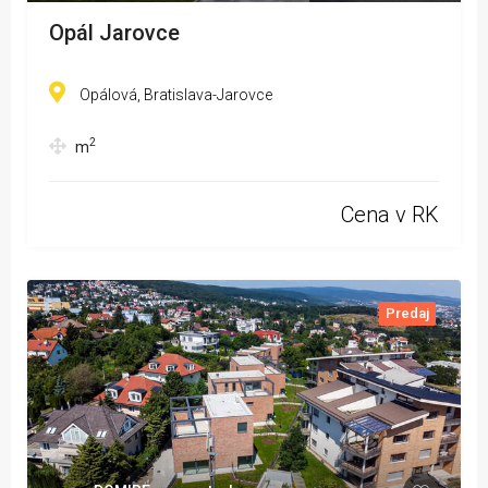
Opál Jarovce
Opálová, Bratislava-Jarovce
2
m
Cena v RK
Predaj