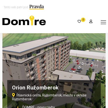
Tento web patrí pod
0
Orion Ružomberok
Štiavnická cesta, Ružomberok, mesto v okrese
Ružomberok
DOMIRE - novostavby