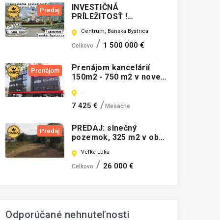
INVESTIČNÁ
Predaj
PRÍLEŽITOSŤ !
historická budova v
Centrum, Banská Bystrica
CENTRE mesta B.
Bystrica
1 500 000 €
Celkovo
Prenájom kancelárií
Prenájom
150m2 - 750 m2 v novej
budove
Elektrárenská, Bratislava-Nové Mesto
7 425 €
Mesačne
PREDAJ: slnečný
Predaj
pozemok, 325 m2 v obci
Veľká Luka
Veľká Lúka
26 000 €
Celkovo
Odporúčané nehnuteľnosti