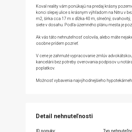
Koval reality vám ponúkajú na predaj krásny pozem
konci slepej ulice s krásnym výhľadom na Nitru v be
m2, šírka cca 17 m x dĺžka 40 m, slnečný, svahovitý, 
siete v dosahu. Podľa územného plánu mesta je poze
Ak vás táto nehnuteľnosť oslovila, alebo máte nejak
osobne prídem pozrieť.
V cene je zahrnuté vypracovanie zmlúv advokátskou
kancelárii bez potreby overovania podpisov u notár
poplatkov.
Možnosť vybavenia najvýhodnejšieho hypotekárneh
Detail nehnuteľnosti
ID ponuky:
Typ nehnuteľno