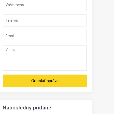
Odoslať správu
Naposledny pridané