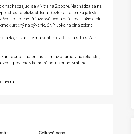
ok nachádzajúci sa v Nitre na Zobore. Nachádza sa na
zprostrednej blízkosti lesa. Rozloha pozemku je 685
z časti oplotený. Príjazdová cesta asfaltová. Inžinierske
mok určený na bývanie, 2NP. Lokalita plná zelene.
é otázky, neváhajte ma kontaktovať, rada si to s Vami
 kanceláriou, autorizácia zmlúv priamo v advokátskej
a, zastupovanie v katastrálnom konaní vrátane
o úveru.
sti :
Celková cena :