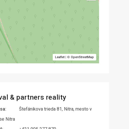
Leaflet
| ©
OpenStreetMap
al & partners reality
sa:
Štefánikova trieda 81, Nitra, mesto v
se Nitra