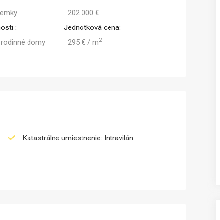
zemky
202 000 €
osti :
Jednotková cena:
2
 rodinné domy
295 € / m
Katastrálne umiestnenie: Intravilán