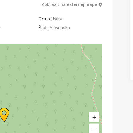
Zobraziť na externej mape
Predaj
Predaj
Okres :
Nitra
y
Štát :
Slovensko