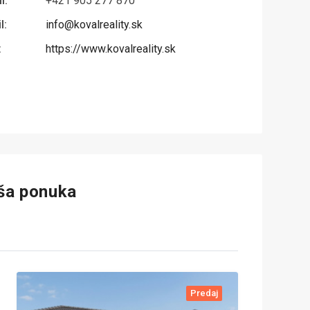
l:
+421 905 277 870
l:
info@kovalreality.sk
:
https://www.kovalreality.sk
aša ponuka
Predaj