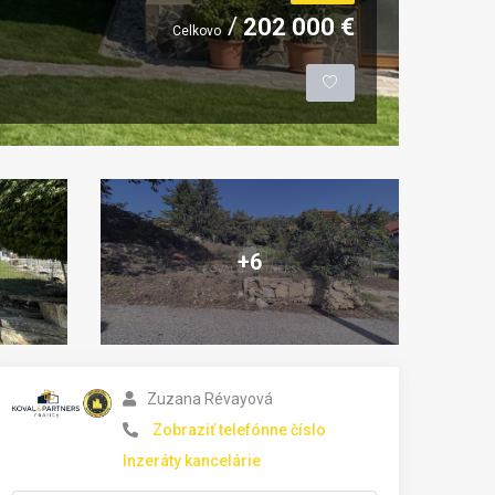
202 000 €
Celkovo
+6
Zuzana Révayová
Zobraziť telefónne číslo
Inzeráty kancelárie