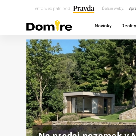
Tento web patrí pod
Ďalšie weby:
Spr
Novinky
Reality
Na predaj pozemok v N