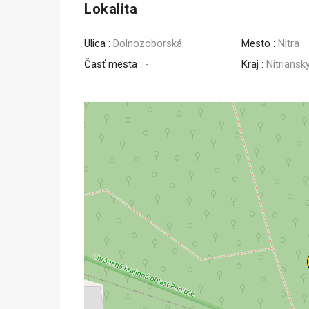
Lokalita
Predaj
Ulica :
Dolnozoborská
Mesto :
Nitra
Časť mesta :
-
Kraj :
Nitriansk