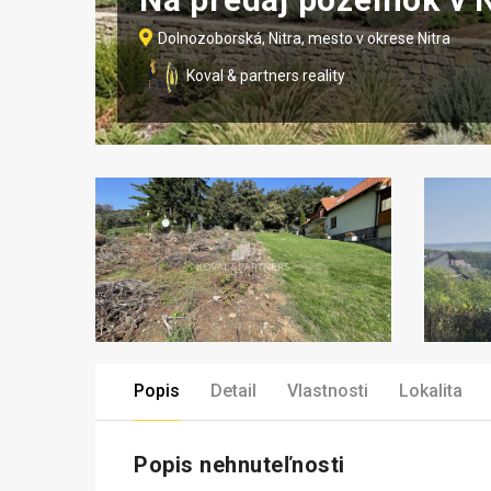
Dolnozoborská, Nitra, mesto v okrese Nitra
Koval & partners reality
Popis
Detail
Vlastnosti
Lokalita
Popis nehnuteľnosti