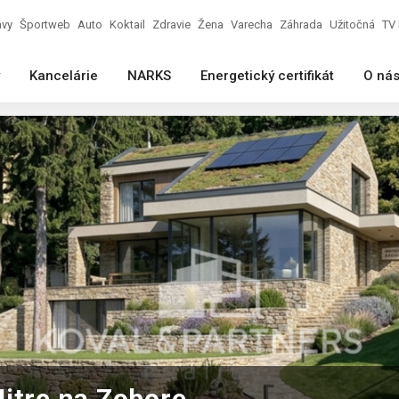
ávy
Športweb
Auto
Koktail
Zdravie
Žena
Varecha
Záhrada
Užitočná
TV 
Kancelárie
NARKS
Energetický certifikát
O ná
itre na Zobore