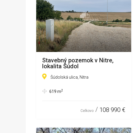
Stavebný pozemok v Nitre,
lokalita Šúdol
Šúdolská ulica, Nitra
2
619
m
108 990 €
Celkovo