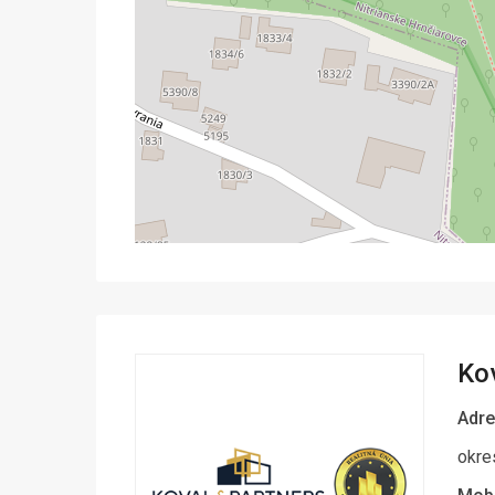
Kov
Adre
okre