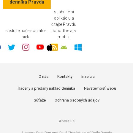
denníka Pravda
stiahnite si
aplikáciu a
čítajte Pravdu
sledujte naše sociálne
pohodlne aj v
siete
mobile
O nás
Kontakty
Inzercia
Tlačený a predaný náklad denníka
Návštevnosť webu
Súťaže
Ochrana osobných údajov
About us
Average Print Run and Paid Circulation of Daily Pravda