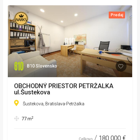
Predaj
B10 Slovensko
OBCHODNÝ PRIESTOR PETRŽALKA
ul.Šustekova
Šustekova, Bratislava-Petržalka
2
77
m
180 000 €
Celkovo