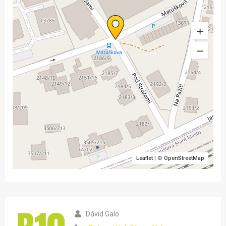
Leaflet
| ©
OpenStreetMap
Dávid Galo