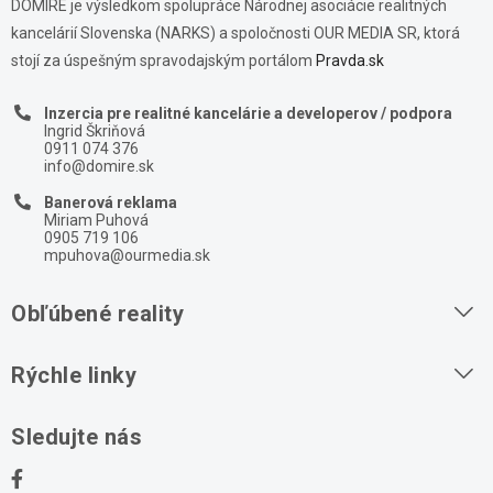
DOMIRE je výsledkom spolupráce Národnej asociácie realitných
kancelárií Slovenska (NARKS) a spoločnosti OUR MEDIA SR, ktorá
stojí za úspešným spravodajským portálom
Pravda.sk
Inzercia pre realitné kancelárie a developerov / podpora
Ingrid Škriňová
0911 074 376
info@domire.sk
Banerová reklama
Miriam Puhová
0905 719 106
mpuhova@ourmedia.sk
Obľúbené reality
Byty na prenájom
Rýchle linky
Byty na predaj
O nás
Sledujte nás
Domy na predaj
Kontakt