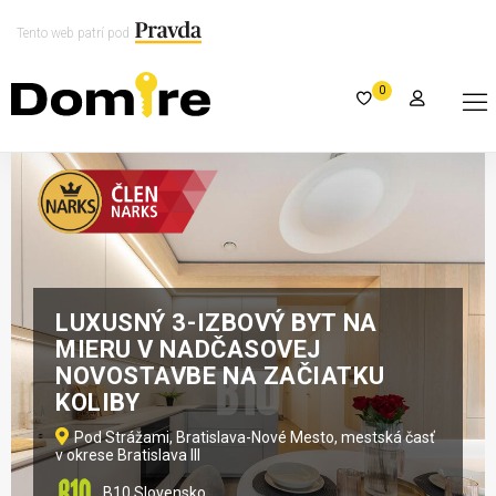
Tento web patrí pod
0
LUXUSNÝ 3-IZBOVÝ BYT NA
MIERU V NADČASOVEJ
NOVOSTAVBE NA ZAČIATKU
KOLIBY
Pod Strážami, Bratislava-Nové Mesto, mestská časť
v okrese Bratislava III
B10 Slovensko