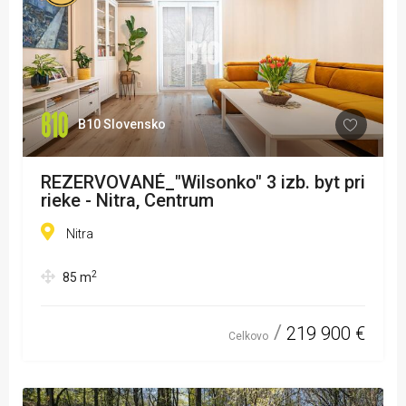
B10 Slovensko
REZERVOVANÉ_"Wilsonko" 3 izb. byt pri
rieke - Nitra, Centrum
Nitra
2
85
m
219 900 €
Celkovo