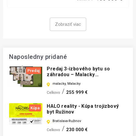
Zobraziť viac
Naposledny pridané
Predaj 3-izbového bytu so
Predaj
záhradou – Malacky
(novostavba)
malacky, Malacky
255 999 €
Celkovo
HALO reality - Kúpa trojizbový
Kúpa
byt Ružinov
Bratislava-Ružinov
230 000 €
Celkovo