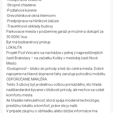
-Stropné chladenie
-Podlahové kúrenie
-Drevohliníkové okná Internorm
-Predpríprava na hliníkové žalúzie
-Travertínové obklady budovy
Parkovacie miesta v podzemnej garáži je možné si dokúpiť za
30.000€/ kus.
Byt má bezbariérový prístup.
LOKALITA:
Projekt Pod Vinicami sa nachádza v jednej z najprestížnejších
častí Bratislavy – na začiatku Koliby v mestskej časti Nové
Mesto.
-Dostupnosť – blízko do prírody a tiež do centra mesta. Dobré
napojenie na hlavné dopravné ťahy zaručuje pohodlnú mobilitu.
ODPORÚČANIE MAKLÉRA:
Tento 3-izbový byt je ideálnou voľbou pre každého, kto hľadá
nadštandardné bývanie v blízkosti prírody, ale nechce sa vzdať
komfortu mesta.
Ak hľadáte nehnuteľnosť, ktorá spája moderné technológie,
prestížnu lokalitu a komfort, práve ste ju našli.
V prípade záujmu o obhliadku alebo bližšie informácie ma