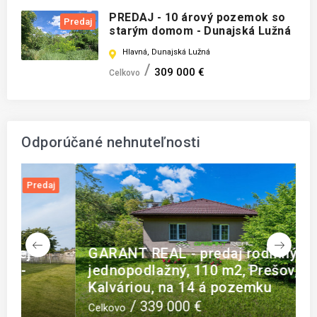
PREDAJ - 10 árový pozemok so
Predaj
starým domom - Dunajská Lužná
Hlavná, Dunajská Lužná
309 000 €
Celkovo
Odporúčané nehnuteľnosti
j
Predaj
GARANT REAL - predaj rodinný dom
P
jednopodlažný, 110 m2, Prešov, Za
(
Kalváriou, na 14 á pozemku
339 000 €
3
Celkovo