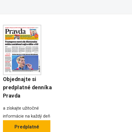
Stavebné pozemky
Ochrana osobných údajov
Kancelárie na prenájom
Objednajte si
predplatné denníka
Pravda
a získajte užitočné
informácie na každý deň
Predplatné