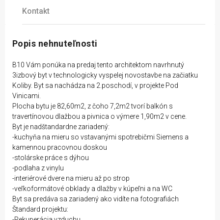
Kontakt
Popis nehnuteľnosti
B10 Vám ponúka na predaj tento architektom navrhnutý
3izbový byt v technologicky vyspelej novostavbe na začiatku
Koliby. Byt sa nachádza na 2.poschodí, v projekte Pod
Vinicami.
Plocha bytu je 82,60m2, z čoho 7,2m2 tvorí balkón s
travertínovou dlažbou a pivnica o výmere 1,90m2 v cene.
Byt je nadštandardne zariadený:
-kuchyňa na mieru so vstavanými spotrebičmi Siemens a
kamennou pracovnou doskou
-stolárske práce s dýhou
-podlaha z vinylu
-interiérové dvere na mieru až po strop
-veľkoformátové obklady a dlažby v kúpeľni a na WC
Byt sa predáva sa zariadený ako vidíte na fotografiách
Štandard projektu:
-Rekuperácia vzduchu