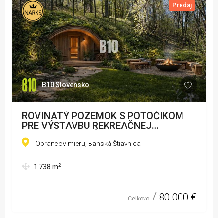
Predaj
B10 Slovensko
ROVINATÝ POZEMOK S POTÔČIKOM
PRE VÝSTAVBU REKREAČNEJ
CHATY/RODINNÉHO DOMU
Obrancov mieru, Banská Štiavnica
2
1 738
m
80 000 €
Celkovo