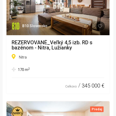
B10 Slovensko
REZERVOVANÉ_Veľký 4,5 izb. RD s
bazénom - Nitra, Lužianky
Nitra
2
170
m
345 000 €
Celkovo
Predaj