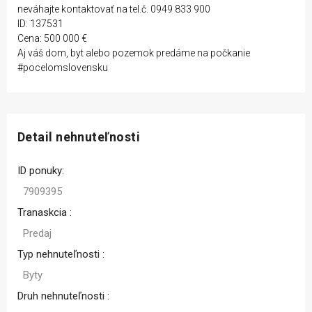
neváhajte kontaktovať na tel.č. 0949 833 900
ID: 137531
Cena: 500 000 €
Aj váš dom, byt alebo pozemok predáme na počkanie
#pocelomslovensku
Detail nehnuteľnosti
ID ponuky:
7909395
Tranaskcia :
Predaj
Typ nehnuteľnosti :
Byty
Druh nehnuteľnosti :