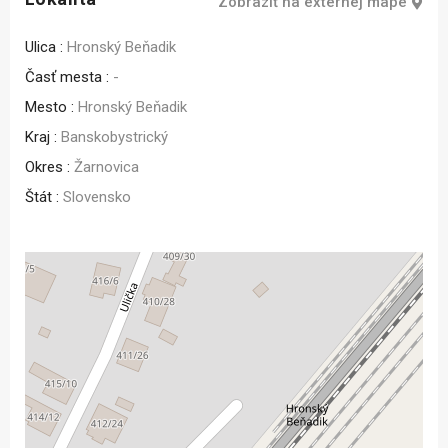
Zobraziť na externej mape
Ulica :
Hronský Beňadik
Časť mesta :
-
Mesto :
Hronský Beňadik
Kraj :
Banskobystrický
Okres :
Žarnovica
Štát :
Slovensko