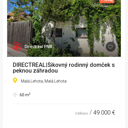
Directreal PNB
DIRECTREAL|Šikovný rodinný domček s
peknou záhradou
Malá Lehota, Malá Lehota
2
60
m
49 000 €
Celkovo