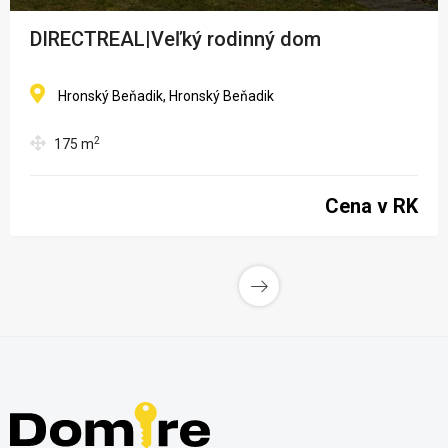
DIRECTREAL|Veľký rodinný dom
Hronský Beňadik, Hronský Beňadik
2
175
m
Cena v RK