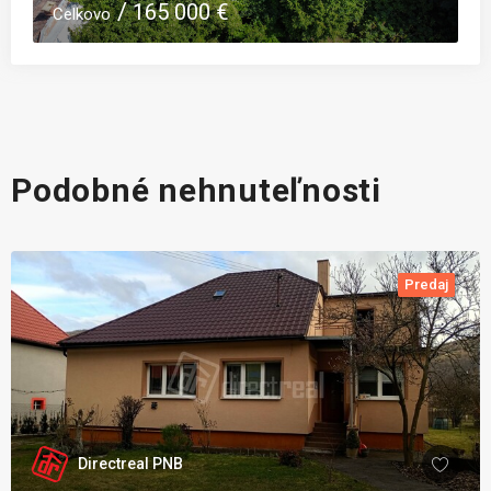
950 €
Mesačne
C
Podobné nehnuteľnosti
Predaj
Directreal PNB