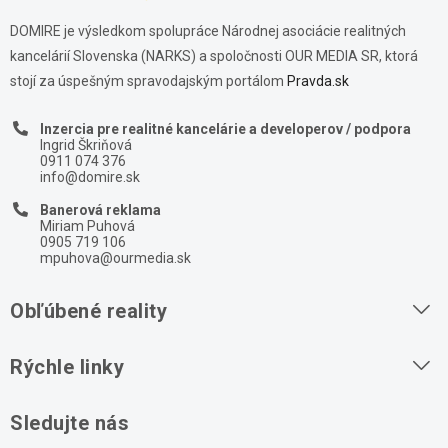
DOMIRE je výsledkom spolupráce Národnej asociácie realitných
kancelárií Slovenska (NARKS) a spoločnosti OUR MEDIA SR, ktorá
stojí za úspešným spravodajským portálom
Pravda.sk
Inzercia pre realitné kancelárie a developerov / podpora
Ingrid Škriňová
0911 074 376
info@domire.sk
Banerová reklama
Miriam Puhová
0905 719 106
mpuhova@ourmedia.sk
Obľúbené reality
Byty na prenájom
Rýchle linky
Byty na predaj
O nás
Sledujte nás
Domy na predaj