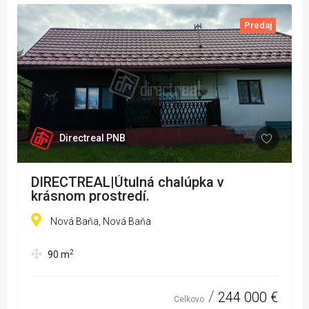
Predaj
Directreal PNB
DIRECTREAL|Útulná chalúpka v
krásnom prostredí.
Nová Baňa, Nová Baňa
2
90
m
244 000 €
Celkovo