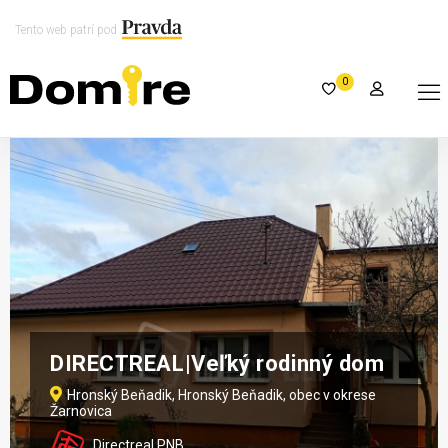
Tento web patrí pod
0
DIRECTREAL|Veľký rodinný dom
Hronský Beňadik, Hronský Beňadik, obec v okrese
Žarnovica
Directreal PNB