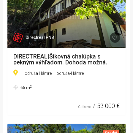
Directreal PNB
DIRECTREAL|Šikovná chalúpka s
pekným výhľadom. Dohoda možná.
Hodruša Hámre, Hodruša-Hámre
2
65
m
53 000 €
Celkovo
Predaj