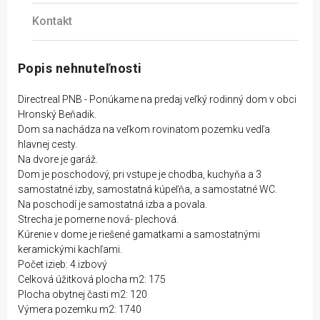
Kontakt
Popis nehnuteľnosti
Directreal PNB - Ponúkame na predaj veľký rodinný dom v obci
Hronský Beňadik.
Dom sa nachádza na veľkom rovinatom pozemku vedľa
hlavnej cesty.
Na dvore je garáž.
Dom je poschodový, pri vstupe je chodba, kuchyňa a 3
samostatné izby, samostatná kúpeľňa, a samostatné WC.
Na poschodí je samostatná izba a povala.
Strecha je pomerne nová- plechová.
Kúrenie v dome je riešené gamatkami a samostatnými
keramickými kachľami.
Počet izieb: 4.izbový
Celková úžitková plocha m2: 175
Plocha obytnej časti m2: 120
Výmera pozemku m2: 1740