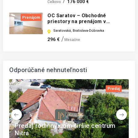
176 000 €
Celkovo
OC Saratov – Obchodné
Prenájom
priestory na prenájom v
Dúbravke
Saratovská, Bratislava-Dúbravka
296 €
Mesačne
Odporúčané nehnuteľnosti
j
Prenájom
B
Dizajnový byt v srdci Bratislavy – 42
m² pokoja a funkčnosti