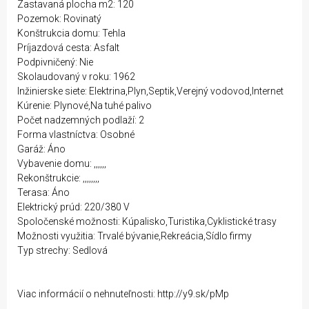
Zastavaná plocha m2: 120
Pozemok: Rovinatý
Konštrukcia domu: Tehla
Príjazdová cesta: Asfalt
Podpivničený: Nie
Skolaudovaný v roku: 1962
Inžinierske siete: Elektrina,Plyn,Septik,Verejný vodovod,Internet
Kúrenie: Plynové,Na tuhé palivo
Počet nadzemných podlaží: 2
Forma vlastníctva: Osobné
Garáž: Áno
Vybavenie domu: ,,,,,,
Rekonštrukcie: ,,,,,,,,
Terasa: Áno
Elektrický prúd: 220/380 V
Spoločenské možnosti: Kúpalisko,Turistika,Cyklistické trasy
Možnosti využitia: Trvalé bývanie,Rekreácia,Sídlo firmy
Typ strechy: Sedlová
Viac informácií o nehnuteľnosti: http://y9.sk/pMp