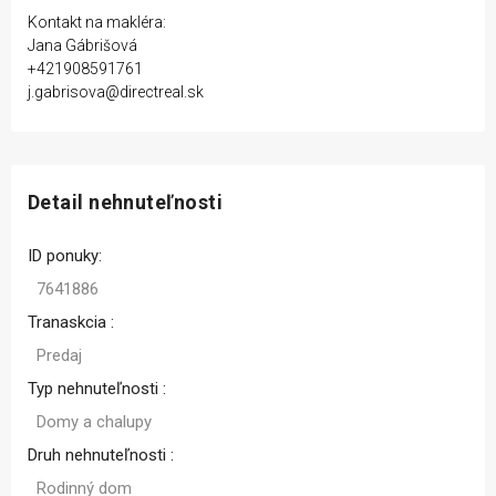
Kontakt na makléra:
Jana Gábrišová
+421908591761
j.gabrisova@directreal.sk
Detail nehnuteľnosti
ID ponuky:
7641886
Tranaskcia :
Predaj
Typ nehnuteľnosti :
Domy a chalupy
Druh nehnuteľnosti :
Rodinný dom