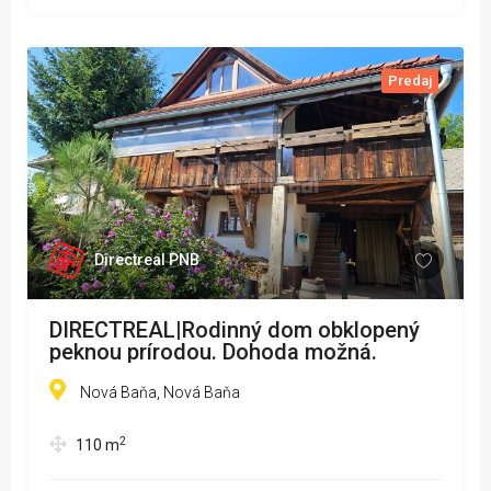
Predaj
Directreal PNB
DIRECTREAL|Rodinný dom obklopený
peknou prírodou. Dohoda možná.
Nová Baňa, Nová Baňa
2
110
m