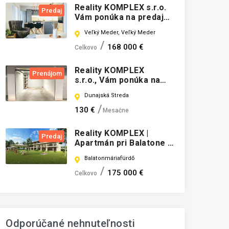
Reality KOMPLEX s.r.o.
Predaj
Vám ponúka na predaj
štýlový 3-izbový byt so
Veľký Meder, Veľký Meder
záhradou vo Veľkom
Mederi (štvorbytovka)
168 000 €
Celkovo
Reality KOMPLEX
Prenájom
s.r.o., Vám ponúka na
PRENÁJOM garáž v
Dunajská Streda
Dunajskej Strede
130 €
Mesačne
Reality KOMPLEX |
Predaj
Apartmán pri Balatone s
parkovaním
Balatonmáriafürdő
175 000 €
Celkovo
Odporúčané nehnuteľnosti