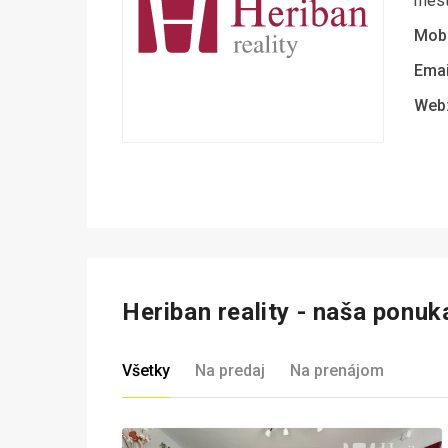
mest
Mobi
Emai
Web
Heriban reality - naša ponuk
Všetky
Na predaj
Na prenájom