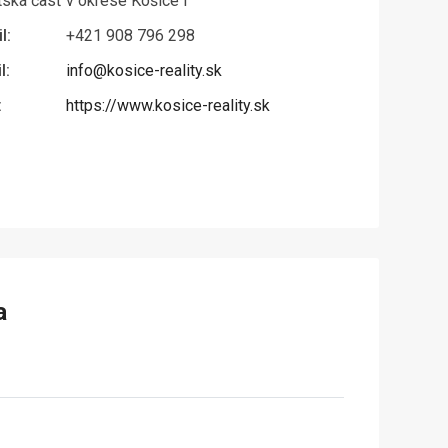
ská časť v okrese Košice I
l:
+421 908 796 298
l:
info@kosice-reality.sk
:
https://www.kosice-reality.sk
a