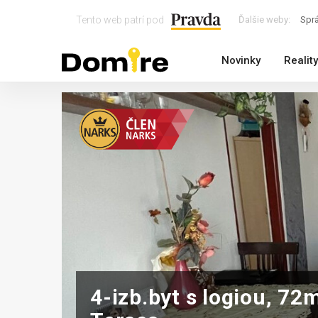
Tento web patrí pod
Ďalšie weby:
Spr
Novinky
Reality
4-izb.byt s logiou, 72