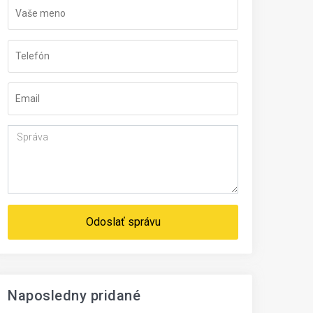
Odoslať správu
Naposledny pridané