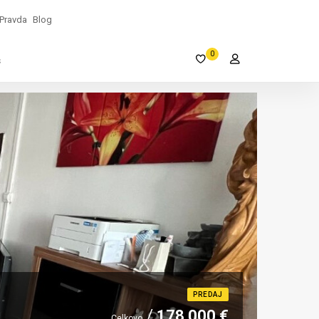
Pravda
Blog
0
s
PREDAJ
178 000 €
Celkovo