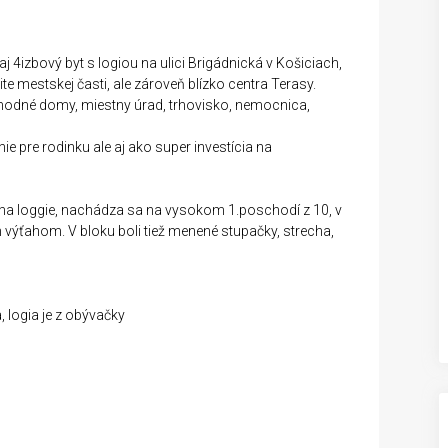
 4izbový byt s logiou na ulici Brigádnická v Košiciach,
te mestskej časti, ale zároveň blízko centra Terasy.
hodné domy, miestny úrad, trhovisko, nemocnica,
ie pre rodinku ale aj ako super investícia na
ha loggie, nachádza sa na vysokom 1.poschodí z 10, v
ýťahom. V bloku boli tiež menené stupačky, strecha,
 logia je z obývačky