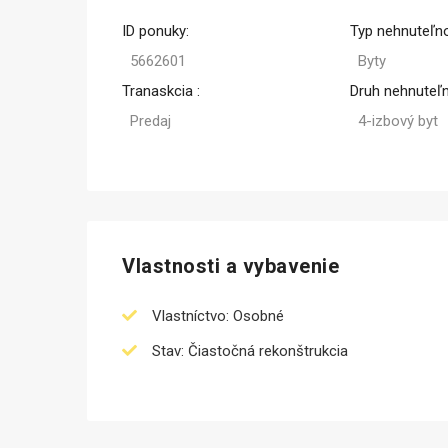
ID ponuky:
Typ nehnuteľno
Kúpa
5662601
Byty
Tranaskcia :
Druh nehnuteľn
Predaj
4-izbový byt
Vlastnosti a vybavenie
Vlastníctvo: Osobné
Stav: Čiastočná rekonštrukcia