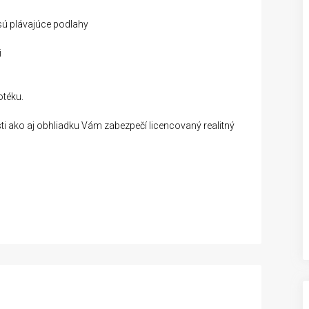
 sú plávajúce podlahy
i
otéku.
ti ako aj obhliadku Vám zabezpečí licencovaný realitný