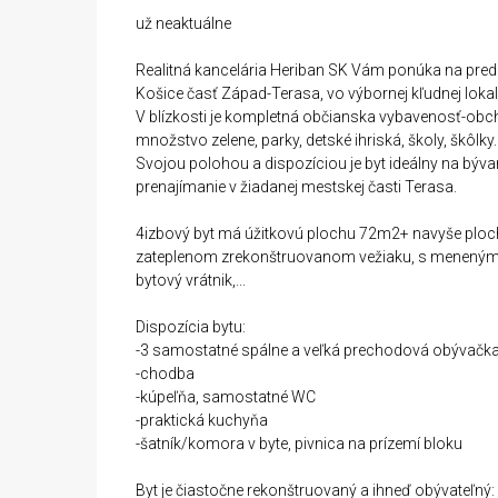
už neaktuálne
Realitná kancelária Heriban SK Vám ponúka na predaj
Košice časť Západ-Terasa, vo výbornej kľudnej lokali
V blízkosti je kompletná občianska vybavenosť-obc
množstvo zelene, parky, detské ihriská, školy, škôlky.
Svojou polohou a dispozíciou je byt ideálny na bývan
prenajímanie v žiadanej mestskej časti Terasa.
4izbový byt má úžitkovú plochu 72m2+ navyše ploc
zateplenom zrekonštruovanom vežiaku, s meneným v
bytový vrátnik,...
Dispozícia bytu:
-3 samostatné spálne a veľká prechodová obývačka,
-chodba
-kúpeľňa, samostatné WC
-praktická kuchyňa
-šatník/komora v byte, pivnica na prízemí bloku
Byt je čiastočne rekonštruovaný a ihneď obývateľný: