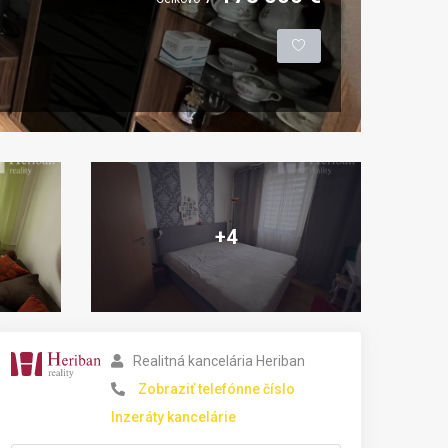
+4
Realitná kancelária Heriban
Zobraziť telefónne číslo
Inzeráty kancelárie