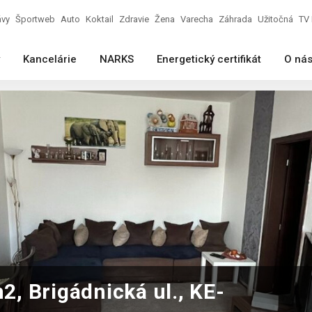
ávy
Športweb
Auto
Koktail
Zdravie
Žena
Varecha
Záhrada
Užitočná
TV 
Kancelárie
NARKS
Energetický certifikát
O ná
m2, Brigádnická ul., KE-