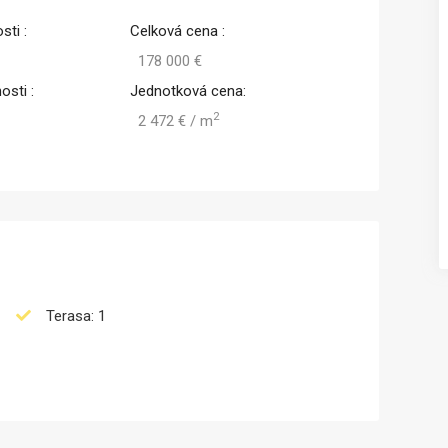
sti :
Celková cena :
Predaj
178 000 €
osti :
Jednotková cena:
2
2 472 € / m
Terasa: 1