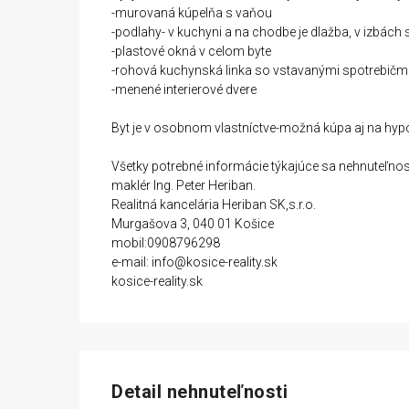
-murovaná kúpelňa s vaňou
-podlahy- v kuchyni a na chodbe je dlažba, v izbách
-plastové okná v celom byte
-rohová kuchynská linka so vstavanými spotrebičm
-menené interierové dvere
Byt je v osobnom vlastníctve-možná kúpa aj na hyp
Všetky potrebné informácie týkajúce sa nehnuteľnos
maklér Ing. Peter Heriban.
Realitná kancelária Heriban SK,s.r.o.
Murgašova 3, 040 01 Košice
mobil:0908796298
e-mail: info@kosice-reality.sk
kosice-reality.sk
Detail nehnuteľnosti