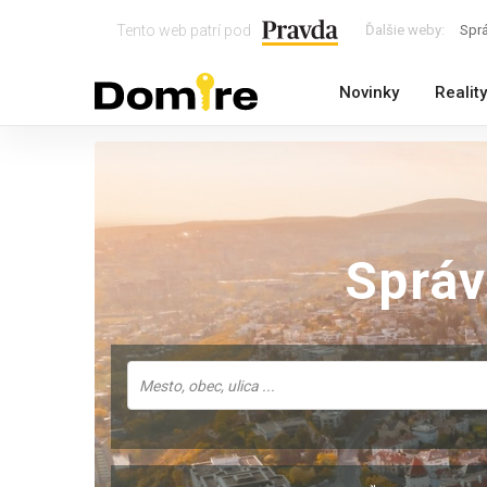
Tento web patrí pod
Ďalšie weby:
Spr
Novinky
Reality
Sprá