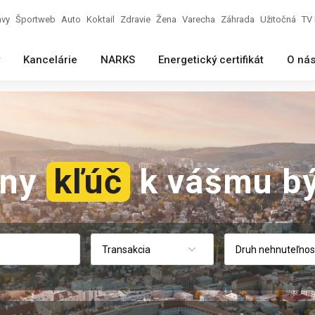
ávy
Športweb
Auto
Koktail
Zdravie
Žena
Varecha
Záhrada
Užitočná
TV 
Kancelárie
NARKS
Energetický certifikát
O ná
vny
kľúč
k vášmu bý
Transakcia
Druh nehnuteľnos