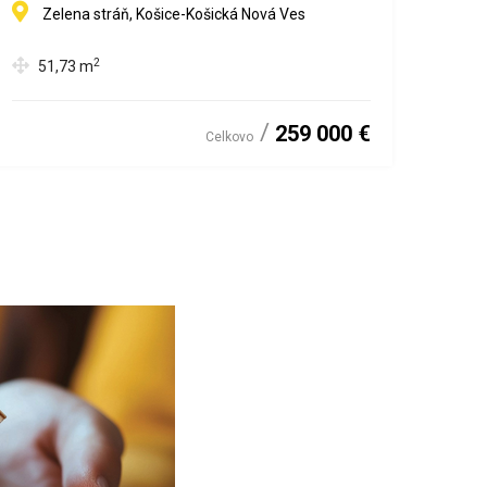
PARKOVANIE: VŠETKO ZAHRNUTÉ
Zelena stráň, Košice-Košická Nová Ves
V CENE!!!
2
51,73
m
259 000 €
Celkovo