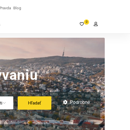
Pravda
Blog
0
s
vaniu
Podrobné
Hľadať
ti