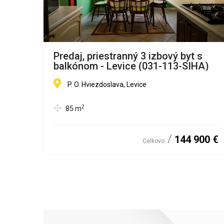
Predaj, priestranný 3 izbový byt s
balkónom - Levice (031-113-SIHA)
P. O. Hviezdoslava, Levice
2
85
m
00 €
144 900 €
Celkovo