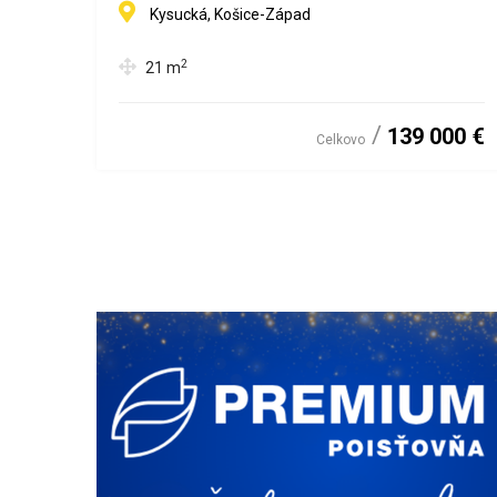
Kysucká, Košice-Západ
2
21
m
139 000 €
Celkovo