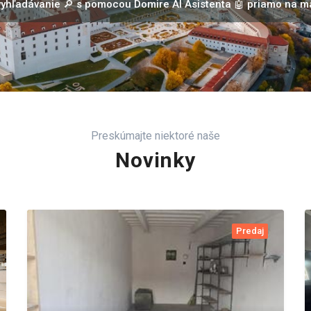
 vyhľadávanie 🔎 s pomocou Domire AI Asistenta 🤖 priamo na 
Preskúmajte niektoré naše
Novinky
Predaj