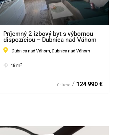
Príjemný 2-izbový byt s výbornou
Pen
dispozíciou – Dubnica nad Váhom
min 
Dubnica nad Váhom, Dubnica nad Váhom
D
2
48
m
1
124 990 €
Celkovo