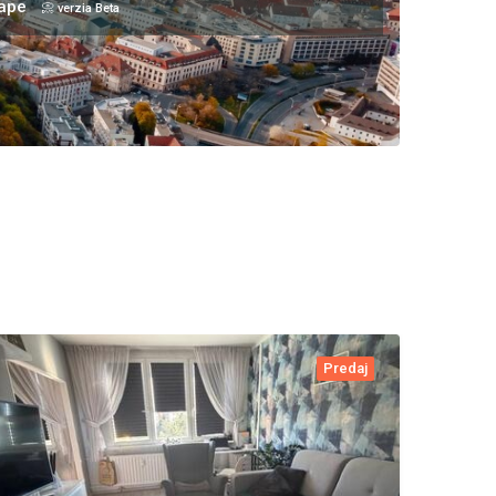
mape
📀 verzia Beta
Predaj