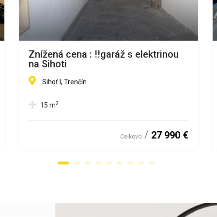
Znížená cena : !!garáž s elektrinou
na Sihoti
Sihoť I, Trenčín
2
15
m
27 990 €
Celkovo