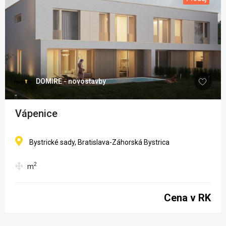
DOMIRE - novostavby
Vápenice
Bystrické sady, Bratislava-Záhorská Bystrica
2
m
Cena v RK