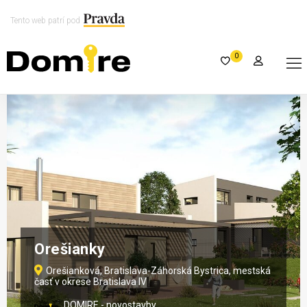
Tento web patrí pod
0
Orešianky
Orešianková, Bratislava-Záhorská Bystrica, mestská
časť v okrese Bratislava IV
DOMIRE - novostavby