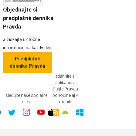
Objednajte si
predplatné denníka
Pravda
a získajte užitočné
informácie na každý deň
Predplatné
denníka Pravda
stiahnite si
aplikáciu a
čítajte Pravdu
sledujte naše sociálne
pohodlne aj v
siete
mobile