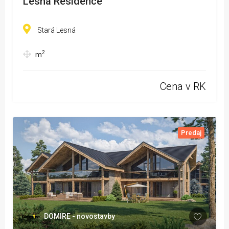
Lesná Residence
Stará Lesná
2
m
Cena v RK
Predaj
DOMIRE - novostavby