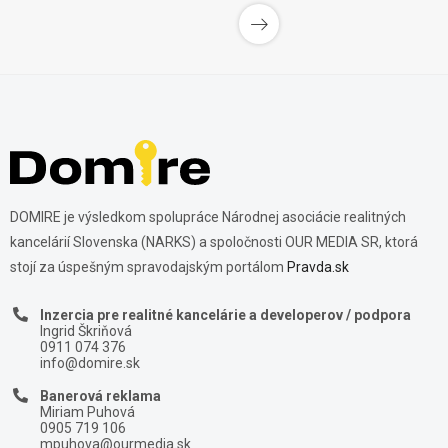
DOMIRE je výsledkom spolupráce Národnej asociácie realitných
kancelárií Slovenska (NARKS) a spoločnosti OUR MEDIA SR, ktorá
stojí za úspešným spravodajským portálom
Pravda.sk
Inzercia pre realitné kancelárie a developerov / podpora
Ingrid Škriňová
0911 074 376
info@domire.sk
Banerová reklama
Miriam Puhová
0905 719 106
mpuhova@ourmedia.sk