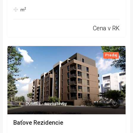
2
m
Cena v RK
Predaj
DOMIRE - novostavby
Baťove Rezidencie