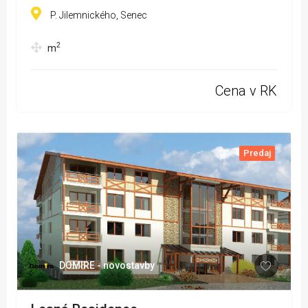
P. Jilemnického, Senec
2
m
Cena v RK
Predaj
DOMIRE - novostavby