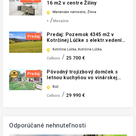
16 m2 v centre Žiliny
Mariánske námestie, Žilina
-
Mesačne
Predaj: Pozemok 4345 m2 v
Predaj
Kotrčinej Lúčke s elektr.vedením
(MO)
Kotrčiná Lúčka, Kotrčiná Lúčka
25 700 €
Celkovo
Pôvodný trojizbový domček s
Predaj
letnou kuchyňou vo vinárskej
obci Búč
Búč
29 990 €
Celkovo
Odporúčané nehnuteľnosti