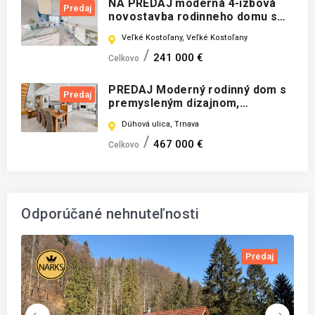
NA PREDAJ moderná 4-izbová
Predaj
novostavba rodinneho domu s
terasou vo Veľkých Kostoľanoch
Veľké Kostoľany, Veľké Kostoľany
241 000 €
Celkovo
PREDAJ Moderný rodinný dom s
Predaj
premysleným dizajnom,
nadštandardným vybavením
Dúhová ulica, Trnava
Trnava
467 000 €
Celkovo
Odporúčané nehnuteľnosti
daj
Predaj