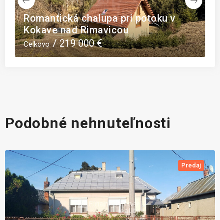
Rodinný dom 4 izbový moderná
novostavba Trenčín Dubodiel
238 500 €
Celkovo
Podobné nehnuteľnosti
Predaj