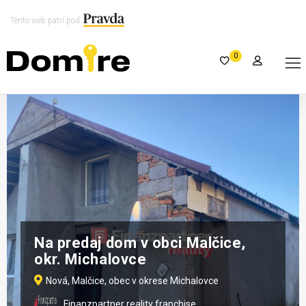
Tento web patrí pod
0
Na predaj dom v obci Malčice,
okr. Michalovce
Nová, Malčice, obec v okrese Michalovce
Finanzpartner reality franchise