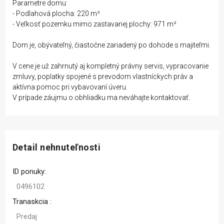
Parametre domu:
- Podlahová plocha: 220 m²
- Veľkosť pozemku mimo zastavanej plochy: 971 m²
Dom je, obývateľný, čiastočne zariadený po dohode s majiteľmi.
V cene je už zahrnutý aj kompletný právny servis, vypracovanie
zmluvy, poplatky spojené s prevodom vlastníckych práv a
aktívna pomoc pri vybavovaní úveru.
V prípade záujmu o obhliadku ma neváhajte kontaktovať.
Detail nehnuteľnosti
ID ponuky:
0496102
Tranaskcia :
Predaj