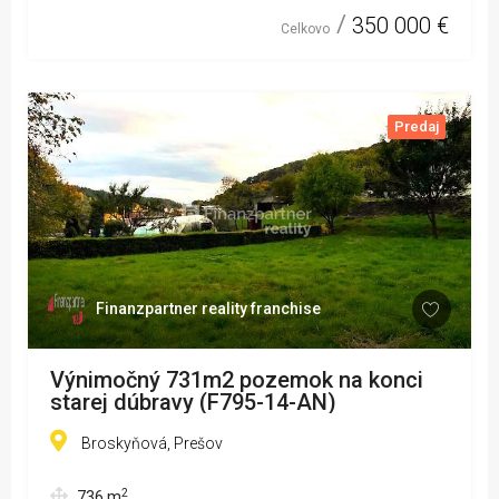
350 000 €
Celkovo
Predaj
Finanzpartner reality franchise
Výnimočný 731m2 pozemok na konci
starej dúbravy (F795-14-AN)
Broskyňová, Prešov
2
736
m