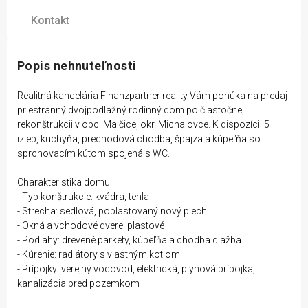
Kontakt
Popis nehnuteľnosti
Realitná kancelária Finanzpartner reality Vám ponúka na predaj
priestranný dvojpodlažný rodinný dom po čiastočnej
rekonštrukcii v obci Malčice, okr. Michalovce. K dispozícii 5
izieb, kuchyňa, prechodová chodba, špajza a kúpeľňa so
sprchovacím kútom spojená s WC.
Charakteristika domu:
- Typ konštrukcie: kvádra, tehla
- Strecha: sedlová, poplastovaný nový plech
- Okná a vchodové dvere: plastové
- Podlahy: drevené parkety, kúpeľňa a chodba dlažba
- Kúrenie: radiátory s vlastným kotlom
- Prípojky: verejný vodovod, elektrická, plynová prípojka,
kanalizácia pred pozemkom