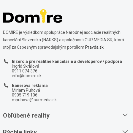
DOMIRE je výsledkom spolupráce Národnej asociácie realitných
kancelárií Slovenska (NARKS) a spoločnosti OUR MEDIA SR, ktorá
stojí za úspešným spravodajským portálom
Pravda.sk
Inzercia pre realitné kancelárie a developerov / podpora
Ingrid Škriňová
0911 074 376
info@domire.sk
Banerová reklama
Miriam Puhová
0905 719 106
mpuhova@ourmedia.sk
Obľúbené reality
Byty na prenájom
Rýchle linky