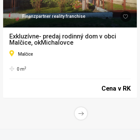
Finanzpartner reality franchise
Exkluzívne- predaj rodinný dom v obci
Malčice, okMichalovce
Malčice
2
0
m
Cena v RK