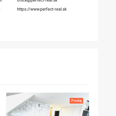
l:
office@perfect-real.sk
:
https://www.perfect-real.sk
Predaj