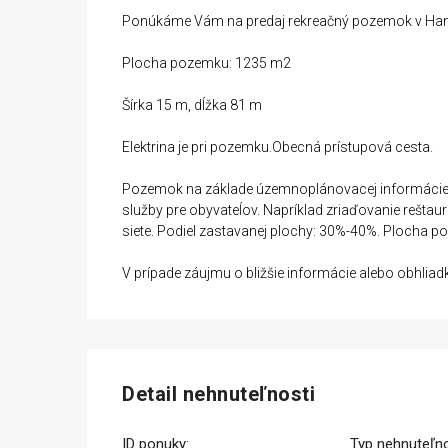
Ponúkáme Vám na predaj rekreačný pozemok v Hamuli
Plocha pozemku: 1235 m2
Šírka 15 m, dĺžka 81 m
Elektrina je pri pozemku.Obecná prístupová cesta.
Pozemok na základe územnoplánovacej informácie /
služby pre obyvateĺov. Napríklad zriaďovanie reštau
siete. Podiel zastavanej plochy: 30%-40%. Plocha 
V prípade záujmu o bližšie informácie alebo obhlia
Detail nehnuteľnosti
ID ponuky:
Typ nehnuteľno