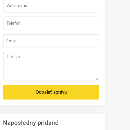
Odoslať správu
Naposledny pridané