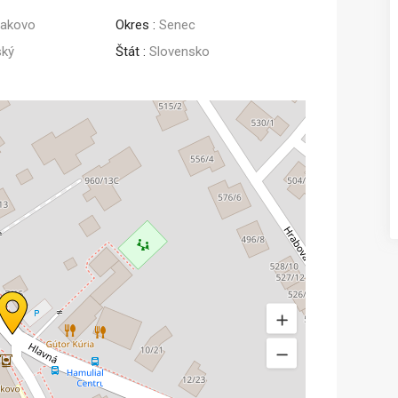
iakovo
Okres :
Senec
Predaj
ský
Štát :
Slovensko