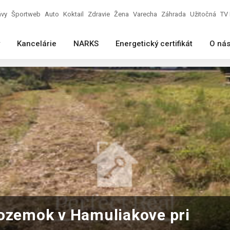
ávy
Športweb
Auto
Koktail
Zdravie
Žena
Varecha
Záhrada
Užitočná
TV 
Kancelárie
NARKS
Energetický certifikát
O ná
pozemok v Hamuliakove pri