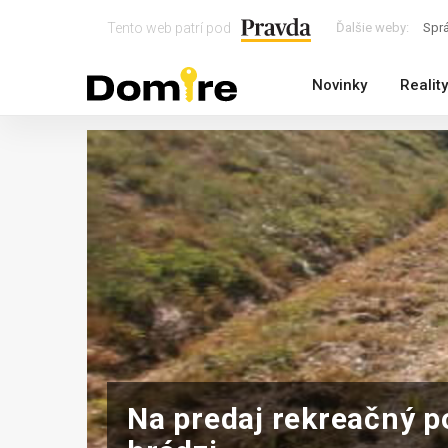
Tento web patrí pod
Ďalšie weby:
Spr
Novinky
Reality
Na predaj rekreačný 