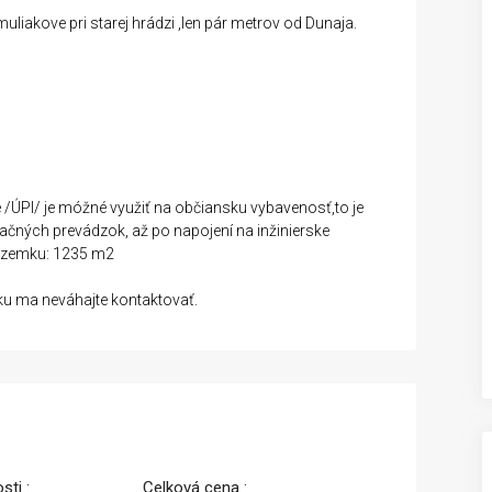
akove pri starej hrádzi ,len pár metrov od Dunaja.
ÚPI/ je móžné využiť na občiansku vybavenosť,to je
račných prevádzok, až po napojení na inžinierske
pozemku: 1235 m2
dku ma neváhajte kontaktovať.
sti :
Celková cena :