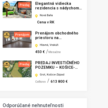
Elegantná vidiecka
Predaj
rezidencia s nádychom
luxusu priamo v prírode
Nová Baňa
Cena v RK
Prenájom obchodného
Prenájom
priestoru na
frekventovanej a ľahko
Hlavná, Vrakúň
prístupnej lokalite vo
Vrakúni
450 €
Mesačne
PREDAJ INVESTIČNÉHO
Predaj
POZEMKU – KOŠICE-
ZÁPAD – GROT -
Grot, Košice-Západ
DOHODA
613 800 €
Celkovo
Odporúčané nehnuteľnosti