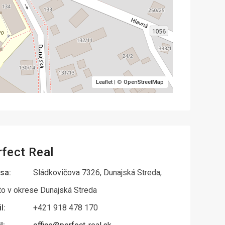
Leaflet
| ©
OpenStreetMap
rfect Real
sa:
Sládkovičova 7326, Dunajská Streda,
o v okrese Dunajská Streda
l:
+421 918 478 170