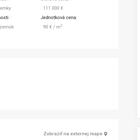
zemky
111 000 €
osti :
Jednotková cena:
2
ozemok
90 € / m
Zobraziť na externej mape