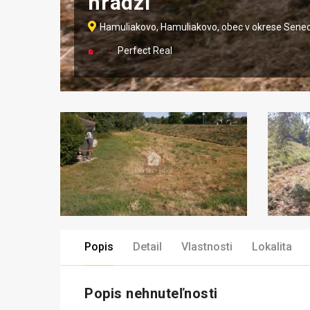
hrádzi
Hamuliakovo, Hamuliakovo, obec v okrese Sene
Perfect Real
Popis
Detail
Vlastnosti
Lokalita
Popis nehnuteľnosti