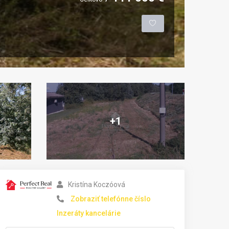
+1
Kristína Koczóová
Zobraziť telefónne číslo
Inzeráty kancelárie