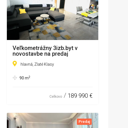
Veľkometrážny 3izb.byt v
novostavbe na predaj
hlavná, Zlaté Klasy
2
90
m
189 990 €
Celkovo
Predaj