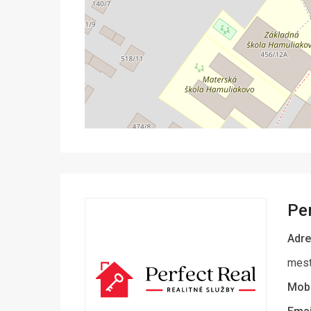
Pe
Adre
mest
Mobi