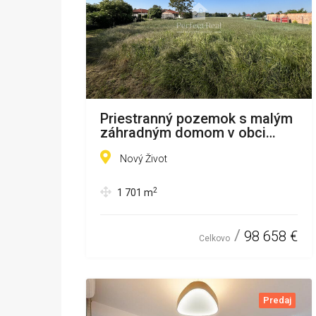
Priestranný pozemok s malým
záhradným domom v obci
Nový život
Nový Život
2
1 701
m
98 658 €
Celkovo
Predaj