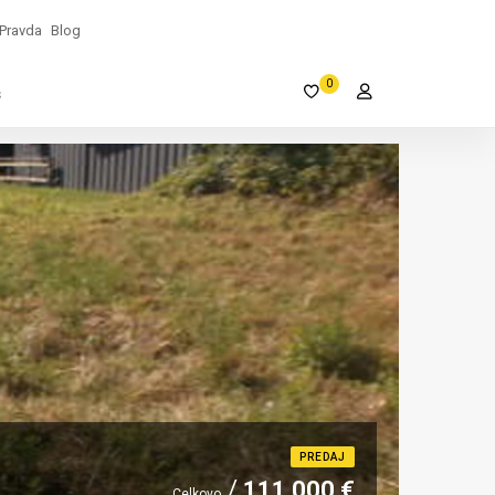
Pravda
Blog
0
s
PREDAJ
111 000 €
Celkovo